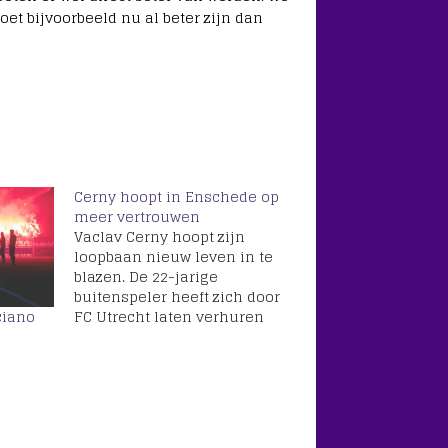
et bijvoorbeeld nu al beter zijn dan
Cerny hoopt in Enschede op
meer vertrouwen
Vaclav Cerny hoopt zijn
loopbaan nieuw leven in te
blazen. De 22-jarige
buitenspeler heeft zich door
FC Utrecht laten verhuren
ciano
aan FC Twente. Cerny
verruilde vorig jaar zomer
nog Ajax voor FC Utrecht. In
de Domstad kon de Tsjech
de hooggespannen
verwachtingen nog niet