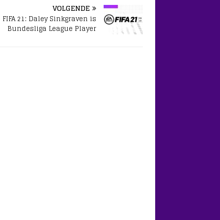
waarmaken. Het afgelopen
VOLGENDE
seizoen kwam Cerny…
FIFA 21: Daley Sinkgraven is
Bundesliga League Player