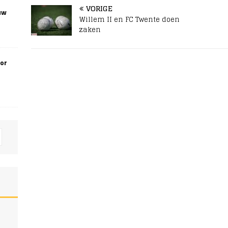
VORIGE
uw
Willem II en FC Twente doen
zaken
oor