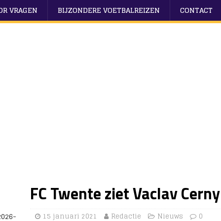
OOR VRAGEN
BIJZONDERE VOETBALREIZEN
CONTACT
FC Twente ziet Vaclav Cern
2026-
15 januari 2021
Redactie
Nieuws
0