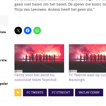
gaan niet halen om het halen. De speler die komt, mo
Thijs van Leeuwen. Anders heeft het geen zin.”
isie
erste
Cerny voor het eerst bij
FC Twente aast op Lu
nationale team Tsjechië
Narsingh
speler
FC TWENTE
FC UTRECHT
VACLAV CERNY