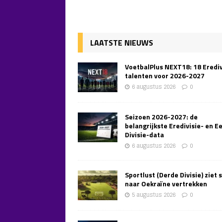
LAATSTE NIEUWS
VoetbalPlus NEXT18: 18 Erediv
talenten voor 2026-2027
6 augustus 2026
0
Seizoen 2026-2027: de
belangrijkste Eredivisie- en E
Divisie-data
6 augustus 2026
0
Sportlust (Derde Divisie) ziet 
naar Oekraïne vertrekken
5 augustus 2026
0