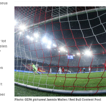
 keus
 tot
elen
?
en
t:
eer
Photo: GEPA pictures/ Jasmin Walter / Red Bull Content Pool