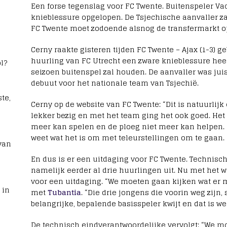
Een forse tegenslag voor FC Twente. Buitenspeler Va
knieblessure opgelopen. De Tsjechische aanvaller za
FC Twente moet zodoende alsnog de transfermarkt o
Cerny raakte gisteren tijden FC Twente – Ajax (1-3) g
huurling van FC Utrecht een zware knieblessure hee
l?
seizoen buitenspel zal houden. De aanvaller was juis
debuut voor het nationale team van Tsjechië.
te,
Cerny op de website van FC Twente: “Dit is natuurlijk
lekker bezig en met het team ging het ook goed. Het 
meer kan spelen en de ploeg niet meer kan helpen. Ik
weet wat het is om met teleurstellingen om te gaan. 
van
En dus is er een uitdaging voor FC Twente. Technisch
namelijk eerder al drie huurlingen uit. Nu met het 
voor een uitdaging. “We moeten gaan kijken wat er mo
 in
met
Tubantia
. “Die drie jongens die voorin weg zijn,
belangrijke, bepalende basisspeler kwijt en dat is wel
De technisch eindverantwoordelijke vervolgt: “We mo