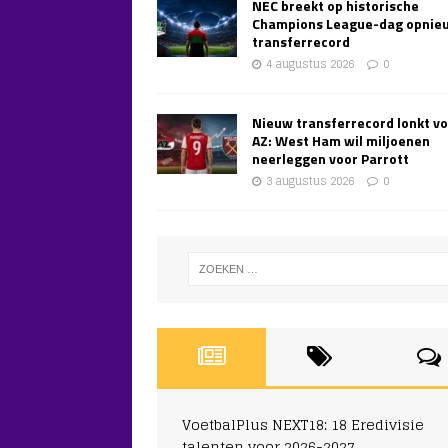
NEC breekt op historische
Champions League-dag opnie
transferrecord
4 augustus 2026
0
Nieuw transferrecord lonkt v
AZ: West Ham wil miljoenen
neerleggen voor Parrott
3 augustus 2026
0
VoetbalPlus NEXT18: 18 Eredivisie
talenten voor 2026-2027