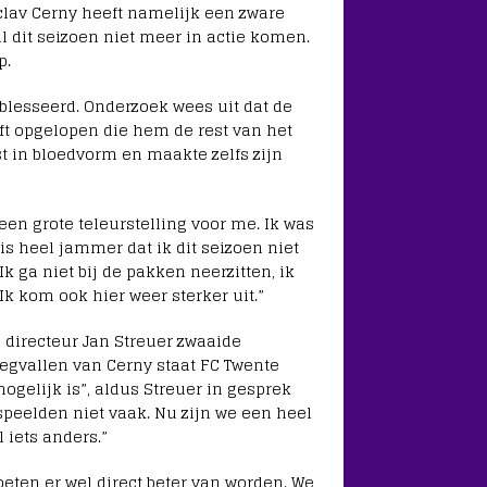
clav Cerny heeft namelijk een zware
l dit seizoen niet meer in actie komen.
p.
eblesseerd. Onderzoek wees uit dat de
ft opgelopen die hem de rest van het
t in bloedvorm en maakte zelfs zijn
 een grote teleurstelling voor me. Ik was
is heel jammer dat ik dit seizoen niet
 ga niet bij de pakken neerzitten, ik
Ik kom ook hier weer sterker uit.”
 directeur Jan Streuer zwaaide
wegvallen van Cerny staat FC Twente
gelijk is”, aldus Streuer in gesprek
 speelden niet vaak. Nu zijn we een heel
 iets anders.”
eten er wel direct beter van worden. We