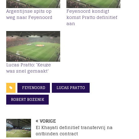
Argentijnse spits op
Feyenoord kondigt
weg naar Feyenoord
komst Pratto definitief
aan
Lucas Pratto: ‘Keuze
was snel gemaakt’
FEYENOORD
LUCAS PRATTO
ROBERT BOZENIK
VORIGE
El Khayati definitief transfervrij na
ontbinden contract