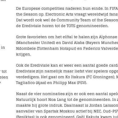
De Europese competities naderen hun einde. In FIFA 2
the Season op. Electronic Arts vraagt wereldwijd fans
Dat wordt ook wel de Community Team of the Season
de Eredivisie horen tot de TOTS genomineerden.
Grote favorieten om het elftal te halen zijn Alphons
(Manchester United) en David Alaba (Bayern Munche
 in
Ndombele (Tottenham Hotspur) en Federico Valverde
krijgen.
Ook de Eredivisie kan er weer een aantal goede cards
Eredivisie zijn namelijk maar liefst vier spelers opge
 tot
verdedigers. Het gaat om Ko Itakura (FC Groningen), 
elen
Tagliafico (Ajax) en Philipp Max (PSV).
?
Naast de vier nominaties zijn er ook een aantal spele
Natuurlijk hoort Noa Lang tot de genomineerden. In 
maakte hij grote indruk. Daarnaast is Jordan Larss
aanvaller van Spartak Moskou actief bij NEC. Oud-P
(Beşiktaş) is ook genomineerd. Gaël Kakuta kwam juis