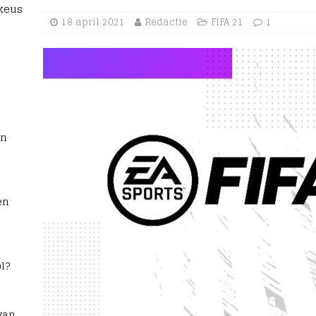
 keus
18 april 2021
Redactie
FIFA 21
1
rn
en
l?
van