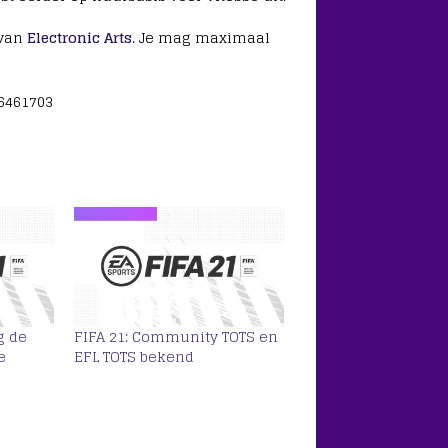
 van
Electronic Arts
. Je mag maximaal
26461703
g de
FIFA 21: Community TOTS en
e
EFL TOTS bekend