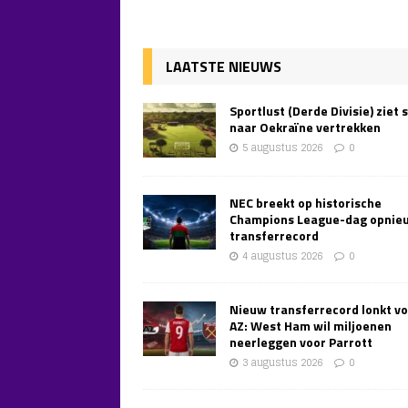
LAATSTE NIEUWS
Sportlust (Derde Divisie) ziet 
naar Oekraïne vertrekken
5 augustus 2026
0
NEC breekt op historische
Champions League-dag opnie
transferrecord
4 augustus 2026
0
Nieuw transferrecord lonkt v
AZ: West Ham wil miljoenen
neerleggen voor Parrott
3 augustus 2026
0