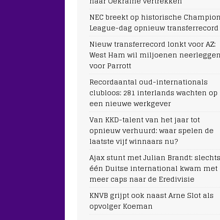
naar Oekraïne vertrekken
NEC breekt op historische Champio
League-dag opnieuw transferrecord
Nieuw transferrecord lonkt voor AZ:
West Ham wil miljoenen neerlegge
voor Parrott
Recordaantal oud-internationals
clubloos: 281 interlands wachten op
een nieuwe werkgever
Van KKD-talent van het jaar tot
opnieuw verhuurd: waar spelen de
laatste vijf winnaars nu?
Ajax stunt met Julian Brandt: slecht
één Duitse international kwam met
meer caps naar de Eredivisie
KNVB grijpt ook naast Arne Slot als
opvolger Koeman