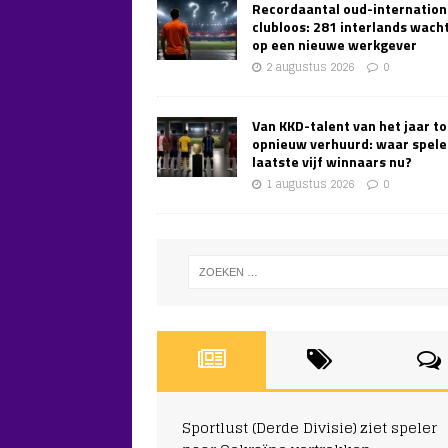
Recordaantal oud-internation
clubloos: 281 interlands wach
op een nieuwe werkgever
2 augustus 2026
0
Van KKD-talent van het jaar to
opnieuw verhuurd: waar spele
laatste vijf winnaars nu?
1 augustus 2026
0
Sportlust (Derde Divisie) ziet speler