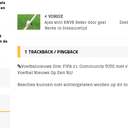
als
ten
VORIGE
Ajax wint KNVB Beker door goal
Doek
Neres in blessuretijd
t
n de
1 TRACKBACK / PINGBACK
Voetbalnieuws Site: FIFA 21: Community TOTS met vi
Voetbal Nieuws Op Een Rij!
Reacties kunnen niet achtergelaten worden op dit 