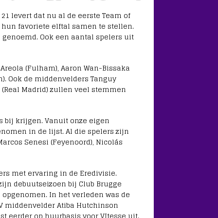
1 levert dat nu al de eerste Team of
 hun favoriete elftal samen te stellen.
 genoemd. Ook een aantal spelers uit
e Areola (Fulham), Aaron Wan-Bissaka
n). Ook de middenvelders Tanguy
 (Real Madrid) zullen veel stemmen
 bij krijgen. Vanuit onze eigen
nomen in de lijst. Al die spelers zijn
Marcos Senesi (Feyenoord), Nicolás
rs met ervaring in de Eredivisie.
zijn debuutseizoen bij Club Brugge
on opgenomen. In het verleden was de
SV middenvelder Atiba Hutchinson
t eerder op huurbasis voor VItesse uit.