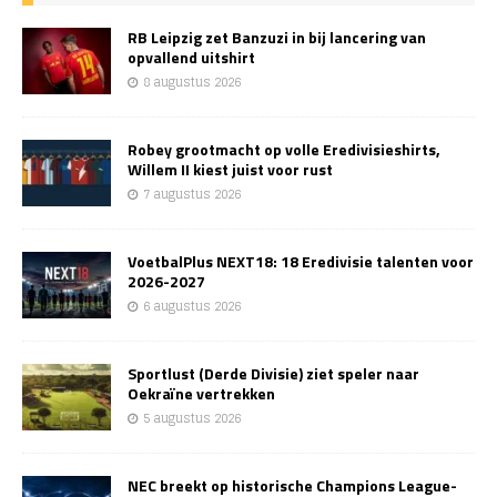
RB Leipzig zet Banzuzi in bij lancering van
opvallend uitshirt
8 augustus 2026
Robey grootmacht op volle Eredivisieshirts,
Willem II kiest juist voor rust
7 augustus 2026
VoetbalPlus NEXT18: 18 Eredivisie talenten voor
2026-2027
6 augustus 2026
Sportlust (Derde Divisie) ziet speler naar
Oekraïne vertrekken
5 augustus 2026
NEC breekt op historische Champions League-