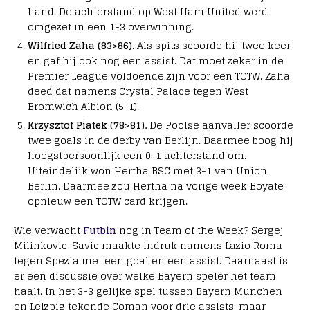
hand. De achterstand op West Ham United werd
omgezet in een 1-3 overwinning.
Wilfried Zaha (83>86)
. Als spits scoorde hij twee keer
en gaf hij ook nog een assist. Dat moet zeker in de
Premier League voldoende zijn voor een TOTW. Zaha
deed dat namens Crystal Palace tegen West
Bromwich Albion (5-1).
Krzysztof Piatek (78>81).
De Poolse aanvaller scoorde
twee goals in de derby van Berlijn. Daarmee boog hij
hoogstpersoonlijk een 0-1 achterstand om.
Uiteindelijk won Hertha BSC met 3-1 van Union
Berlin. Daarmee zou Hertha na vorige week Boyate
opnieuw een TOTW card krijgen.
Wie verwacht
Futbin
nog in Team of the Week? Sergej
Milinkovic-Savic maakte indruk namens Lazio Roma
tegen Spezia met een goal en een assist. Daarnaast is
er een discussie over welke Bayern speler het team
haalt. In het 3-3 gelijke spel tussen Bayern Munchen
en Leizpig tekende Coman voor drie assists, maar