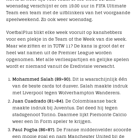
woensdag verschijnt er om 19.00 uur in FIFA Ultimate
Team een team met de uitblinkers van het voorgaande
speelweekend. Zo ook weer woensdag.
VoetbalPlus blikt elke week vooruit op kanshebbers
voor een plekje in de Team of the Week van die week.
Maar wie zitten er in TOTW 11? De kans is groot dat er
heel wat namen uit de Premier League worden
opgenomen. Met alle verliespartijen en gelijke spelen
wordt er niemand vanuit de Eredivisie verwacht.
Mohammed Salah (89>90).
Dit is waarschijnlijk één
van de beste cards tot dusver. Salah maakte indruk
met Liverpool tegen Wolverhampton Wanderers.
Juan Cuadrado (81>84)
. De Colombiaanse back
maakte indruk bij Juventus. Dat deed hij tegen
stadsgenoot Torino. Daarmee lijkt Piemonte Calcio
weer een In Form speler te krijgen.
Paul Pogba (86>87)
. De Franse middenvelder scoorde
een mooie goal en nam Manchester United bij de