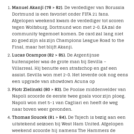
Manuel Akanji (78 > 82)
. De verdediger van Borussia
Dortmund is een favoriet onder FIFA 21 fans.
Afgelopen weekend kwam de verdediger tot scoren
tegen Wolfsburg. Dortmund won met 2-0. EA zal de
community tegemoet komen. De card zal lang niet
zo goed zijn als zijn Champions League Road to the
Final, maar het blijft Akanji.
Lucas Ocampos (82 > 85)
. De Argentijnse
buitenspeler was de grote man bij Sevilla –
Villarreal. Hij benutte een strafschop en gaf een
assist. Sevilla won met 2-0. Het leverde ook nog eens
een upgrade van showdown Acuna op
Piotr Zielinski (80 > 83)
. De Poolse middenvelder van
Napoli scoorde de eerste twee goals voor zijn ploeg.
Napoli won met 5-1 van Cagliari en heeft de weg
naar boven weer gevonden.
Thomas Soucek (81 > 84).
De Tsjech is bezig aan een
uitstekend seizoen bij West Ham United. Afgelopen
weekend scoorde hij namens The Hammers de