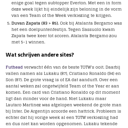
enige goal tegen subtopper Everton. Met een in form
deze week lijkt hij eindelijk zijn beloning in de vorm
van een Team of the Week verkiezing te krijgen.
Duvan Zapata (83 > 85).
Ook bij Atalanta Bergamo was
het een doelpuntenfestijn. Tegen Sassuolo kwam
Zapata twee keer tot scoren. Atalanta Bergamo zou
met 5-1 winnen.
Wat schrijven andere sites?
Futhead
verwacht één van de beste TOTW’s ooit. Daarbij
vallen namen als Lukaku (87), Cristiano Ronaldo (94) en
Son (87). De grote vraag is of EA dat aandurft. Over een
aantal weken zal ongetwijfeld Team of the Year er aan
komen. Een card van Cristiano Ronaldo op dit moment
ligt dan minder voor de hand. Niet Lukaku maar
Lautaro Martinez was afgelopen weekend de grote man
bij Inter. De Argentijn scoorde een hattrick. Probleem is
echter dat hij vorige week al een TOTW verkiezing had
en dus niet kan worden opgenomen. Lukaku tekende