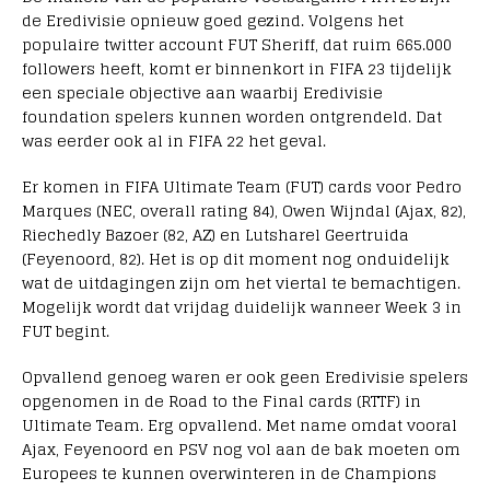
de Eredivisie opnieuw goed gezind. Volgens het
populaire twitter account FUT Sheriff, dat ruim 665.000
followers heeft, komt er binnenkort in FIFA 23 tijdelijk
een speciale objective aan waarbij Eredivisie
foundation spelers kunnen worden ontgrendeld. Dat
was eerder ook al in FIFA 22 het geval.
Er komen in FIFA Ultimate Team (FUT) cards voor Pedro
Marques (NEC, overall rating 84), Owen Wijndal (Ajax, 82),
Riechedly Bazoer (82, AZ) en Lutsharel Geertruida
(Feyenoord, 82). Het is op dit moment nog onduidelijk
wat de uitdagingen zijn om het viertal te bemachtigen.
Mogelijk wordt dat vrijdag duidelijk wanneer Week 3 in
FUT begint.
Opvallend genoeg waren er ook geen Eredivisie spelers
opgenomen in de Road to the Final cards (RTTF) in
Ultimate Team. Erg opvallend. Met name omdat vooral
Ajax, Feyenoord en PSV nog vol aan de bak moeten om
Europees te kunnen overwinteren in de Champions