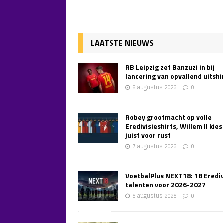
LAATSTE NIEUWS
RB Leipzig zet Banzuzi in bij
lancering van opvallend uitshi
8 augustus 2026
0
Robey grootmacht op volle
Eredivisieshirts, Willem II kies
juist voor rust
7 augustus 2026
0
VoetbalPlus NEXT18: 18 Erediv
talenten voor 2026-2027
6 augustus 2026
0