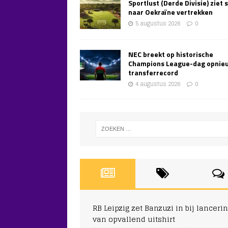
Sportlust (Derde Divisie) ziet 
naar Oekraïne vertrekken
5 augustus 2026
0
NEC breekt op historische
Champions League-dag opnie
transferrecord
4 augustus 2026
0
RB Leipzig zet Banzuzi in bij lanceri
van opvallend uitshirt