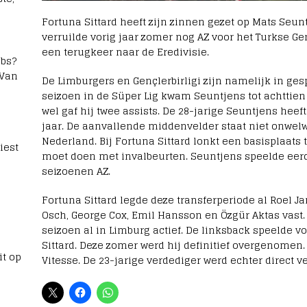
Fortuna Sittard heeft zijn zinnen gezet op Mats Seu
verruilde vorig jaar zomer nog AZ voor het Turkse Gen
een terugkeer naar de Eredivisie.
bs?
 Van
De Limburgers en Gençlerbirligi zijn namelijk in gesp
seizoen in de Süper Lig kwam Seuntjens tot achttien 
wel gaf hij twee assists. De 28-jarige Seuntjens heef
jaar. De aanvallende middenvelder staat niet onwel
Nederland. Bij Fortuna Sittard lonkt een basisplaats te
iest
moet doen met invalbeurten. Seuntjens speelde eerd
seizoenen AZ.
Fortuna Sittard legde deze transferperiode al Roel 
Osch, George Cox, Emil Hansson en Özgür Aktas vast.
seizoen al in Limburg actief. De linksback speelde vo
Sittard. Deze zomer werd hij definitief overgenomen.
it op
Vitesse. De 23-jarige verdediger werd echter direct 