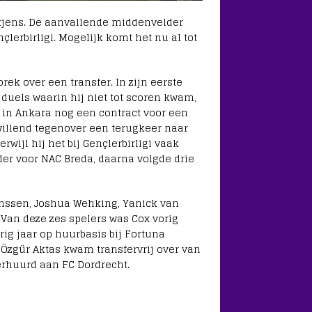
ntjens. De aanvallende middenvelder
çlerbirligi. Mogelijk komt het nu al tot
rek over een transfer. In zijn eerste
duels waarin hij niet tot scoren kwam,
t in Ankara nog een contract voor een
willend tegenover een terugkeer naar
rwijl hij het bij Gençlerbirligi vaak
er voor NAC Breda, daarna volgde drie
Janssen, Joshua Wehking, Yanick van
 Van deze zes spelers was Cox vorig
rig jaar op huurbasis bij Fortuna
 Özgür Aktas kwam transfervrij over van
verhuurd aan FC Dordrecht.