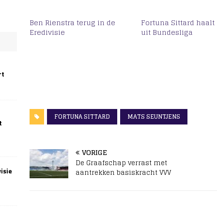
Ben Rienstra terug in de
Fortuna Sittard haalt 
Eredivisie
uit Bundesliga
rt
FORTUNA SITTARD
MATS SEUNTJENS
t
VORIGE
De Graafschap verrast met
isie
aantrekken basiskracht VVV