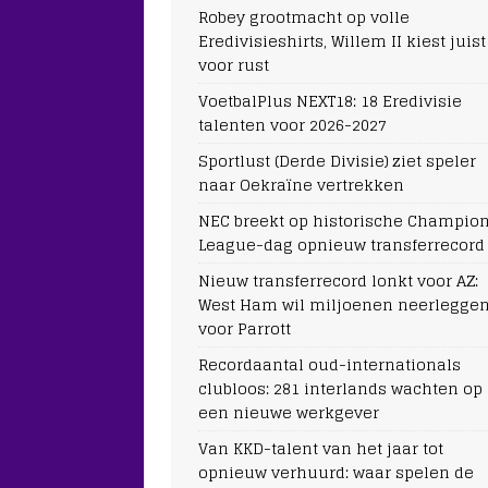
Robey grootmacht op volle
Eredivisieshirts, Willem II kiest juist
voor rust
VoetbalPlus NEXT18: 18 Eredivisie
talenten voor 2026-2027
Sportlust (Derde Divisie) ziet speler
naar Oekraïne vertrekken
NEC breekt op historische Champio
League-dag opnieuw transferrecord
Nieuw transferrecord lonkt voor AZ:
West Ham wil miljoenen neerlegge
voor Parrott
Recordaantal oud-internationals
clubloos: 281 interlands wachten op
een nieuwe werkgever
Van KKD-talent van het jaar tot
opnieuw verhuurd: waar spelen de