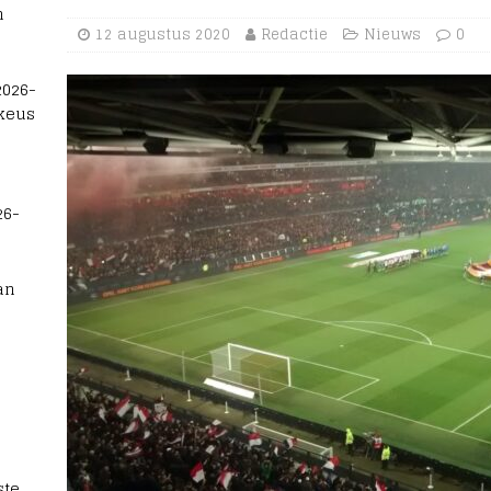
n
12 augustus 2020
Redactie
Nieuws
0
2026-
 keus
26-
an
te,