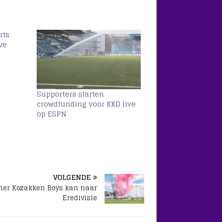
rts
ve
Supporters starten
crowdfunding voor KKD live
op ESPN
VOLGENDE
ner Kozakken Boys kan naar
Eredivisie