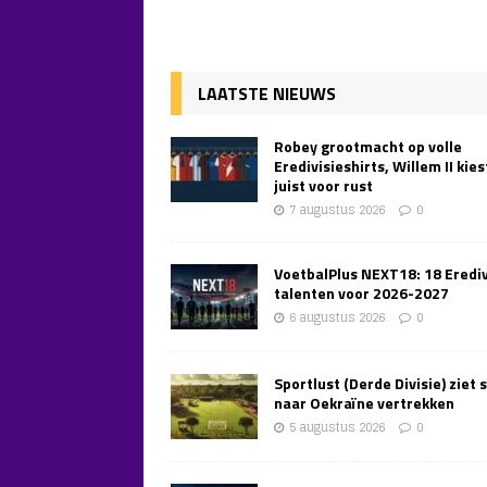
LAATSTE NIEUWS
Robey grootmacht op volle
Eredivisieshirts, Willem II kies
juist voor rust
7 augustus 2026
0
VoetbalPlus NEXT18: 18 Erediv
talenten voor 2026-2027
6 augustus 2026
0
Sportlust (Derde Divisie) ziet 
naar Oekraïne vertrekken
5 augustus 2026
0