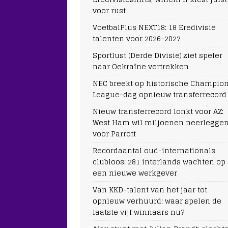
voor rust
VoetbalPlus NEXT18: 18 Eredivisie
talenten voor 2026-2027
Sportlust (Derde Divisie) ziet speler
naar Oekraïne vertrekken
NEC breekt op historische Champio
League-dag opnieuw transferrecord
Nieuw transferrecord lonkt voor AZ:
West Ham wil miljoenen neerlegge
voor Parrott
Recordaantal oud-internationals
clubloos: 281 interlands wachten op
een nieuwe werkgever
Van KKD-talent van het jaar tot
opnieuw verhuurd: waar spelen de
laatste vijf winnaars nu?