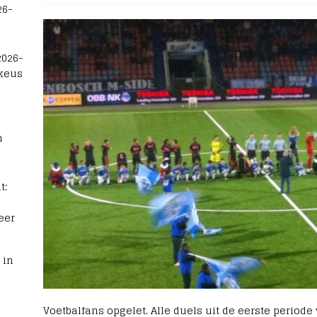
26-
2026-
 keus
n
t:
eer
 in
Voetbalfans opgelet. Alle duels uit de eerste period