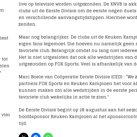
live op televisie worden uitgezonden. De KNVB is a
en
clubs uit de Eerste Divisie om de eerste negen duel
en verschillende aanvangstijdstippen. Hiermee wordt 
zenden.
Maar nog belangrijker. De clubs uit de Keuken Kamp
iest
eigen fans tegemoet. Die hoeven nu namelijk geen
favoriete club. Belangrijk omdat nu lang niet ieder
Het is niet uitgesloten dat ook alle wedstrijden van
 tot
uitgezonden op FOX Sports. Veel is afhankelijk van
elen
?
Marc Boele van Coöperatie Eerste Divisie (CED) : “We 
partners FOX Sports en Keuken Kampioen het voor a
kunnen maken om alle wedstrijden in de eerste perio
favoriete club wekelijks in actie te zien.”
De Eerste Divisie begint op 28 augustus aan het seiz
 vier
hoofdsponsor Keuken Kampioen al het sponsorcontr
tijd.