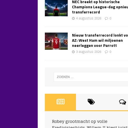
NEC breekt op historische
Champions League-dag opnie
transferrecord
4 augustus 2026
0
Nieuw transferrecord lonkt v
AZ: West Ham wil miljoenen
neerleggen voor Parrott
3 augustus 2026
0
Robey grootmacht op volle
Eredivisieshirts, Willem II kiest juist