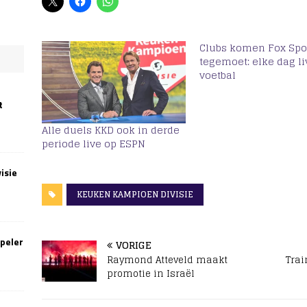
Clubs komen Fox Spo
tegemoet: elke dag li
voetbal
t
Alle duels KKD ook in derde
periode live op ESPN
isie
KEUKEN KAMPIOEN DIVISIE
speler
VORIGE
Raymond Atteveld maakt
Trai
promotie in Israël