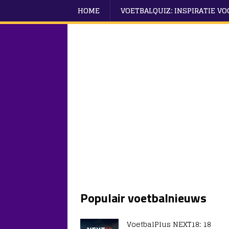
HOME
VOETBALQUIZ: INSPIRATIE V
Populair voetbalnieuws
VoetbalPlus NEXT18: 18