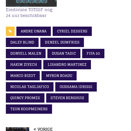
Eredivisie TOTSSF nog
24 uur beschikbaar
ANDRE ONANA
CYRIEL DESSERS
DALEY BLIND
DENZEL DUMFRIES
DONYELL MALEN
DUSAN TADIC
FIFA 20
HAKIM ZIYECH
LISANDRO MARTINEZ
MARCO BIZOT
MYRON BOADU
NICOLAS TAGLIAFICO
OUSSAMA IDRISSI
QUINCY PROMES
STEVEN BERGHUIS
TEUN KOOPMEINERS
VORIGE