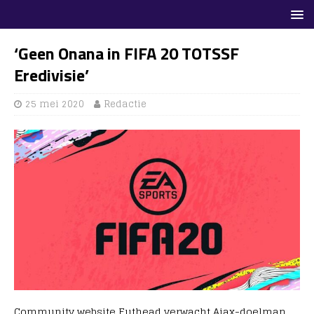
‘Geen Onana in FIFA 20 TOTSSF
Eredivisie’
25 mei 2020
Redactie
Community website Futhead verwacht Ajax-doelman