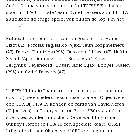
André Onana vanavond niet in het TOTSSF Eredivisie
staat in FIFA Ultimate Team. Cyriel Dessers zou dit FIFA
20 seizoen de enige speler van buiten de Top 4 in het
team zijn.
Futhead
heeft een team samen gesteld met Marco
Bizot (AZ), Nicolas Tagliafico (Ajax), Teun Koopmeiners
(AZ), Denzel Dumfries (PSV), Oussama Idrissi (AZ), Hakim
Ziyech (Ajax) Donny van der Beek (Ajax), Steven
Berghuis (Feyenoord), Dusan Tadic (Ajax), Donyell Malen
(PSV) en Cyriel Dessers (AZ)
In FIFA Ultimate Team komen naast deze elf spelers
ook nog twee spelers beschikbaar via een Objective en
een SBC. Bij FIFA 19 konden de cards van David Neres
(Objectives) en Donny van den Beek (SBC) via andere
speltypes worden unlocked. De verwachting is dat
Quincy Promes in FIFA 20 een speciale kaart TOTSSF
krijgt die via een Objective of SBC verkregen kan