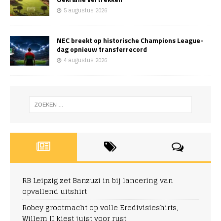
5 augustus 2026
NEC breekt op historische Champions League-
dag opnieuw transferrecord
4 augustus 2026
RB Leipzig zet Banzuzi in bij lancering van
opvallend uitshirt
Robey grootmacht op volle Eredivisieshirts,
Willem II kiest juist voor rust