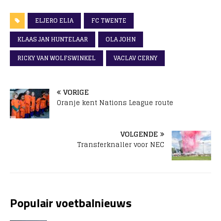
ELJERO ELIA
FC TWENTE
KLAAS JAN HUNTELAAR
OLA JOHN
RICKY VAN WOLFSWINKEL
VACLAV CERNY
VORIGE
Oranje kent Nations League route
VOLGENDE
Transferknaller voor NEC
Populair voetbalnieuws