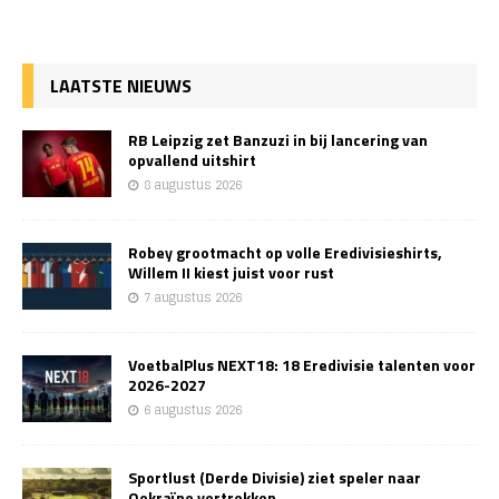
LAATSTE NIEUWS
RB Leipzig zet Banzuzi in bij lancering van
opvallend uitshirt
8 augustus 2026
Robey grootmacht op volle Eredivisieshirts,
Willem II kiest juist voor rust
7 augustus 2026
VoetbalPlus NEXT18: 18 Eredivisie talenten voor
2026-2027
6 augustus 2026
Sportlust (Derde Divisie) ziet speler naar
Oekraïne vertrekken