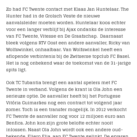
Zo had FC Twente contact met Klaas Jan Huntelaar. The
Hunter had in de Grolsch Veste de nieuwe
aanvalsleider moeten worden. Huntelaar koos echter
voor een langer verblijf bij Ajax ondanks de interesse
van FC Twente, Vitesse en De Graafschap. Daarnaast
bleek volgens RTV Oost een andere aanvaller, Ricky van
Wolfswinkel, onhaalbaar. Van Wolfswinkel heeft een
aflopende verbintenis bij de Zwitserse topclub FC Basel.
Het is nog onbekend waar de toekomst van de 31-jarige
spits ligt.
Ook TC Tubantia brengt een aantal spelers met FC
Twente in verband. Volgens de krant is Ola John een
serieuze optie. De aanvaller heeft bij het Portugese
Vitória Guimarães nog een contract tot volgend jaar
zomer. Toch is een transfer mogelijk. In 2012 verkocht
FC Twente de aanvaller nog voor 12 miljoen euro aan
Benfica. John kon zijn grote belofte echter nooit
inlossen. Naast Ola John wordt ook een andere oud-
bekende, Eljero Elia, aan FC Twente gelinkt. De ervaren