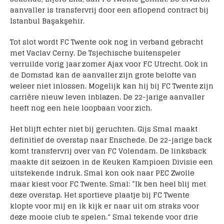
aanvaller is transfervrij door een aflopend contract bij
Istanbul Başakşehir.
Tot slot wordt FC Twente ook nog in verband gebracht
met Vaclav Cerny. De Tsjechische buitenspeler
verruilde vorig jaar zomer Ajax voor FC Utrecht. Ook in
de Domstad kan de aanvaller zijn grote belofte van
weleer niet inlossen. Mogelijk kan hij bij FC Twente zijn
carrière nieuw leven inblazen. De 22-jarige aanvaller
heeft nog een hele loopbaan voor zich.
Het blijft echter niet bij geruchten. Gijs Smal maakt
definitief de overstap naar Enschede. De 22-jarige back
komt transfervrij over van FC Volendam. De linksback
maakte dit seizoen in de Keuken Kampioen Divisie een
uitstekende indruk. Smal kon ook naar PEC Zwolle
maar kiest voor FC Twente. Smal: “Ik ben heel blij met
deze overstap. Het sportieve plaatje bij FC Twente
klopte voor mij en ik kijk er naar uit om straks voor
deze mooie club te spelen.” Smal tekende voor drie