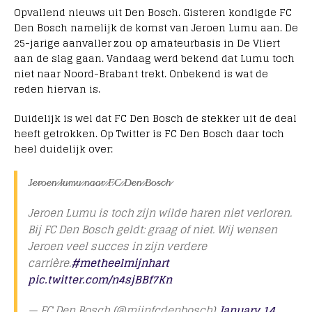
Opvallend nieuws uit Den Bosch. Gisteren kondigde FC
Den Bosch namelijk de komst van Jeroen Lumu aan. De
25-jarige aanvaller zou op amateurbasis in De Vliert
aan de slag gaan. Vandaag werd bekend dat Lumu toch
niet naar Noord-Brabant trekt. Onbekend is wat de
reden hiervan is.
Duidelijk is wel dat FC Den Bosch de stekker uit de deal
heeft getrokken. Op Twitter is FC Den Bosch daar toch
heel duidelijk over:
J̷e̷r̷o̷e̷n̷ ̷l̷u̷m̷u̷ ̷n̷a̷a̷r̷ ̷F̷C̷ ̷D̷e̷n̷ ̷B̷o̷s̷c̷h̷
Jeroen Lumu is toch zijn wilde haren niet verloren.
Bij FC Den Bosch geldt: graag of niet. Wij wensen
Jeroen veel succes in zijn verdere
carrière.
#metheelmijnhart
pic.twitter.com/n4sjBBf7Kn
— FC Den Bosch (@mijnfcdenbosch)
January 14,