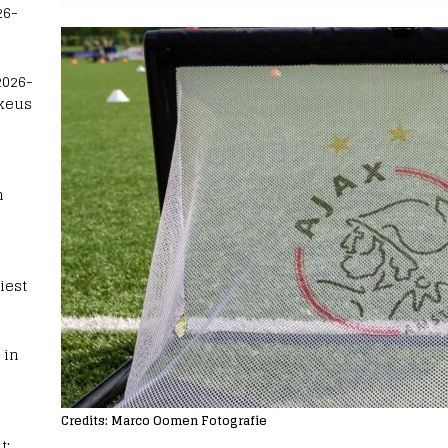
26-
2026-
 keus
n
iest
 in
Credits: Marco Oomen Fotografie
t: