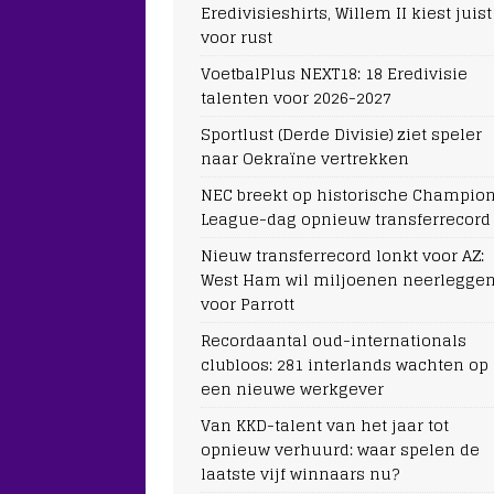
Eredivisieshirts, Willem II kiest juist
voor rust
VoetbalPlus NEXT18: 18 Eredivisie
talenten voor 2026-2027
Sportlust (Derde Divisie) ziet speler
naar Oekraïne vertrekken
NEC breekt op historische Champio
League-dag opnieuw transferrecord
Nieuw transferrecord lonkt voor AZ:
West Ham wil miljoenen neerlegge
voor Parrott
Recordaantal oud-internationals
clubloos: 281 interlands wachten op
een nieuwe werkgever
Van KKD-talent van het jaar tot
opnieuw verhuurd: waar spelen de
laatste vijf winnaars nu?