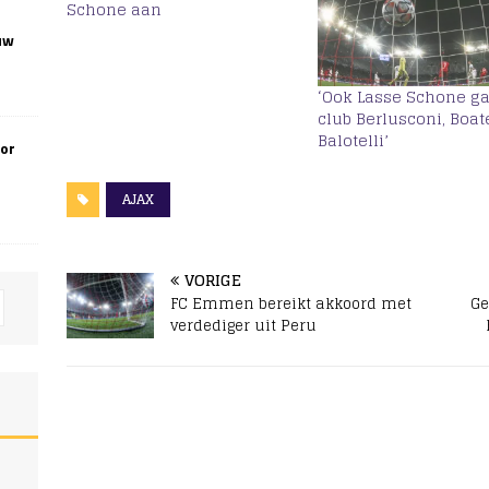
Schone aan
uw
‘Ook Lasse Schone ga
club Berlusconi, Boa
Balotelli’
oor
AJAX
VORIGE
FC Emmen bereikt akkoord met
Ge
verdediger uit Peru