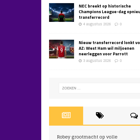
NEC breekt op historische
Champions League-dag opnie
transferrecord
4 augustus 2026
0
Nieuw transferrecord lonkt v
AZ: West Ham wil miljoenen
neerleggen voor Parrott
3 augustus 2026
0
Robey grootmacht op volle