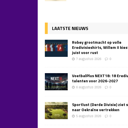
LAATSTE NIEUWS
Robey grootmacht op volle
Eredivisieshirts, Willem II kies
juist voor rust
7 augustus 2026
0
VoetbalPlus NEXT18: 18 Erediv
talenten voor 2026-2027
6 augustus 2026
0
Sportlust (Derde Divisie) ziet 
naar Oekraïne vertrekken
5 augustus 2026
0