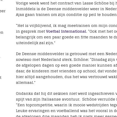
Vorige week werd het contract van Lasse Schöne bij 
Inmiddels is de Deense middenvelder weer in Nederl
eer
Ajax gaan trainen om zijn conditie op peil te houden
“Het is vrijblijvend, ik mag meetrainen om mijn cond
in gesprek met
Voetbal International
. “Ook met het 
en
belangrijk om een paar goede en fitte maanden te dr
uiteindelijk zal zijn.”
De Deense middenvelder is getrouwd met een Nederl
1
sowieso met Nederland sterk. Schöne: “Dinsdag zijn
de afgelopen dagen op een goede manier kunnen afs
daar, de kinderen met vrienden op school, dat vonde
hier altijd aangehouden, dus het was vertrouwd wa
t
allemaal.”
Ondanks dat hij dit seizoen niet werd ingeschreven v
spijt van zijn Italiaanse avontuur. Schöne verruilde 
“Een topcompetitie, waarin ik mooie wedstrijden te
Leuke ervaringen en voetballend was het vooral in d
de afgelopen drie maanden heb ik niets meer gespee