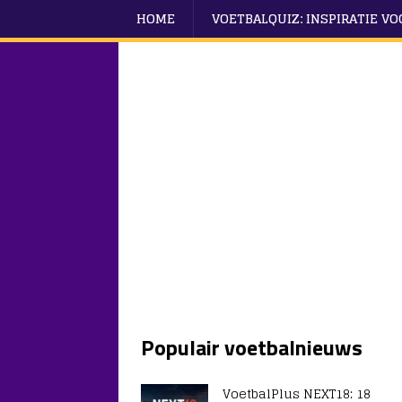
HOME
VOETBALQUIZ: INSPIRATIE V
Populair voetbalnieuws
VoetbalPlus NEXT18: 18