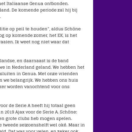
het Italiaanse Genua ontbonden.
and. De komende periode zal hij bij
.
itie op peil te houden”, aldus Schöne
oog op komende zomer, het EK, is het
aaien. Ik weet nog niet waar dat
andse, en daarnaast is de band
 we in Nederland geland. We hebben het
luiten in Genua. Met onze vrienden
n we belangrijk. We hebben ons huis
kker worden vanochtend voor ons
oor de Serie A heeft hij totaal geen
in 2019 Ajax voor de Serie A. Schöne:
gen grote clubs heb mogen spelen.
e tweede seizoenshelft wel oké. Maar in
ld. Dat was voor velen, en zeker ook