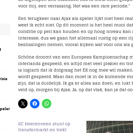
voor mij, een verrassing. Het was een rare periode.”
Een terugkeer naar Ajax als speler lijkt niet heel rea
weet ik echt niet. Op dit moment is het heel mooi da
conditie op peil kan houden en op hoog niveau kan 
interesse, dus we gaan het allemaal rustig op een ri
beslissingen nemen, vooral kijken wat voor ons als ge
t
Schöne droomt van een Europees Kampioenschap met
interlands gespeeld, en altijd met veel plezier en t
is logisch dat ik dolgraag het EK nog mee wil make
wordt gespeeld. Maar dan moet ik in de komende ma
isie
zijn, dat is duidelijk. Ik ga er alles aan doen, en lukt
veld op, morgen bij Ajax. Ja, op dat vlak, kan je dat 
speler
SC Heerenveen stunt op
transfermarkt en trekt