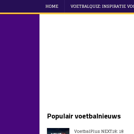
HOME
VOETBALQUIZ: INSPIRATIE V
Populair voetbalnieuws
VoetbalPlus NEXT18: 18