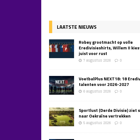
LAATSTE NIEUWS
Robey grootmacht op volle
Eredivisieshirts, Willem II kies
juist voor rust
7 augustus 2026
0
VoetbalPlus NEXT18: 18 Erediv
talenten voor 2026-2027
6 augustus 2026
0
Sportlust (Derde Divisie) ziet 
naar Oekraïne vertrekken
5 augustus 2026
0