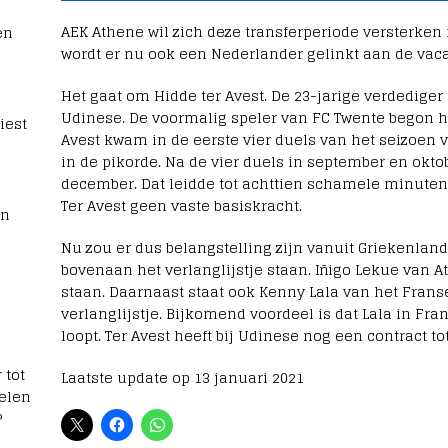
AEK Athene wil zich deze transferperiode versterken
en
wordt er nu ook een Nederlander gelinkt aan de vaca
Het gaat om Hidde ter Avest. De 23-jarige verdediger 
Udinese. De voormalig speler van FC Twente begon he
iest
Avest kwam in de eerste vier duels van het seizoen v
in de pikorde. Na de vier duels in september en okt
december. Dat leidde tot achttien schamele minuten
Ter Avest geen vaste basiskracht.
rn
Nu zou er dus belangstelling zijn vanuit Griekenland
bovenaan het verlanglijstje staan. Iñigo Lekue van 
staan. Daarnaast staat ook Kenny Lala van het Frans
verlanglijstje. Bijkomend voordeel is dat Lala in Fr
loopt. Ter Avest heeft bij Udinese nog een contract t
 tot
Laatste update op 13 januari 2021
elen
?