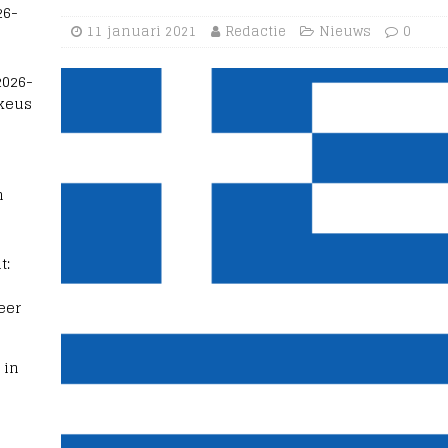
26-
11 januari 2021
Redactie
Nieuws
0
2026-
 keus
n
t:
eer
 in