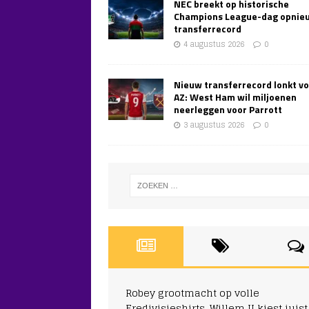
NEC breekt op historische
Champions League-dag opnie
transferrecord
4 augustus 2026
0
Nieuw transferrecord lonkt v
AZ: West Ham wil miljoenen
neerleggen voor Parrott
3 augustus 2026
0
Robey grootmacht op volle
Eredivisieshirts, Willem II kiest juist