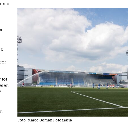
 keus
en
t:
eer
 tot
elen
?
rn
Foto: Marco Oomen Fotografie