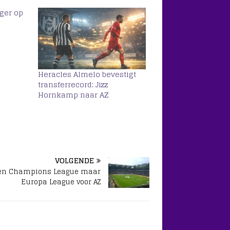
iger op
Heracles Almelo bevestigt
transferrecord: Jizz
Hornkamp naar AZ
VOLGENDE
en Champions League maar
Europa League voor AZ