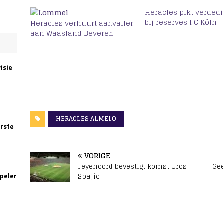
Heracles pikt verded
bij reserves FC Köln
Heracles verhuurt aanvaller
aan Waasland Beveren
isie
HERACLES ALMELO
erste
VORIGE
Feyenoord bevestigt komst Uros
Ge
speler
Spajíc