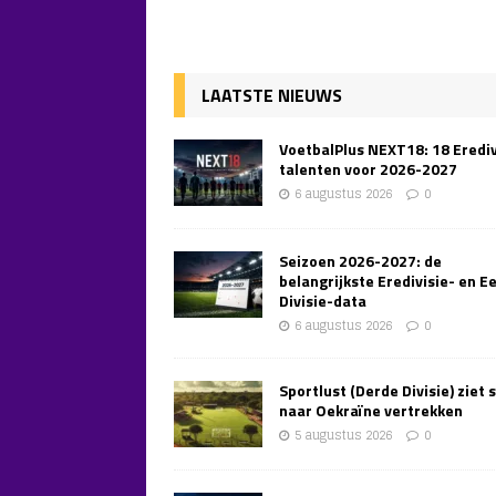
LAATSTE NIEUWS
VoetbalPlus NEXT18: 18 Erediv
talenten voor 2026-2027
6 augustus 2026
0
Seizoen 2026-2027: de
belangrijkste Eredivisie- en E
Divisie-data
6 augustus 2026
0
Sportlust (Derde Divisie) ziet 
naar Oekraïne vertrekken
5 augustus 2026
0