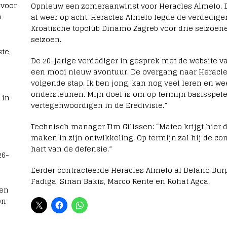
 voor
Opnieuw een zomeraanwinst voor Heracles Almelo. De
n
al weer op acht. Heracles Almelo legde de verdediger
Kroatische topclub Dinamo Zagreb voor drie seizoenen
seizoen.
te,
De 20-jarige verdediger in gesprek met de website van
een mooi nieuw avontuur. De overgang naar Heracle
volgende stap. Ik ben jong, kan nog veel leren en we
ondersteunen. Mijn doel is om op termijn basisspele
 in
vertegenwoordigen in de Eredivisie.”
Technisch manager Tim Gilissen: “Mateo krijgt hier 
maken in zijn ontwikkeling. Op termijn zal hij de co
hart van de defensie.”
26-
Eerder contracteerde Heracles Almelo al Delano Burgz
Fadiga, Sinan Bakis, Marco Rente en Rohat Agca.
men
en