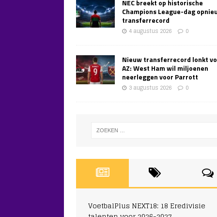
NEC breekt op historische
Champions League-dag opnie
transferrecord
4 augustus 2026
0
Nieuw transferrecord lonkt v
AZ: West Ham wil miljoenen
neerleggen voor Parrott
3 augustus 2026
0
VoetbalPlus NEXT18: 18 Eredivisie
talenten voor 2026-2027