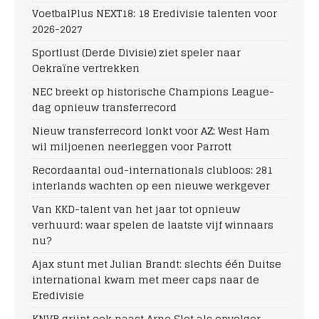
VoetbalPlus NEXT18: 18 Eredivisie talenten voor
2026-2027
Sportlust (Derde Divisie) ziet speler naar
Oekraïne vertrekken
NEC breekt op historische Champions League-
dag opnieuw transferrecord
Nieuw transferrecord lonkt voor AZ: West Ham
wil miljoenen neerleggen voor Parrott
Recordaantal oud-internationals clubloos: 281
interlands wachten op een nieuwe werkgever
Van KKD-talent van het jaar tot opnieuw
verhuurd: waar spelen de laatste vijf winnaars
nu?
Ajax stunt met Julian Brandt: slechts één Duitse
international kwam met meer caps naar de
Eredivisie
KNVB grijpt ook naast Arne Slot als opvolger