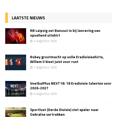
LAATSTE NIEUWS
RB Leipzig zet Banzuzi in bij lancering van
opvallend uitshirt
8 augustus 2026
Robey grootmacht op volle Eredivisieshirts,
Willem II kiest juist voor rust
7 augustus 2026
VoetbalPlus NEXT18: 18 Eredivisie talenten voor
2026-2027
6 augustus 2026
Sportlust (Derde Divisie) ziet speler naar
Oekraïne vertrekken