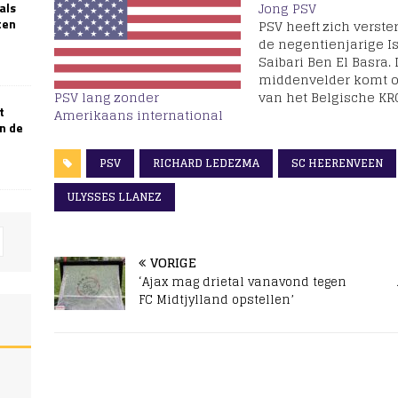
Jong PSV
als
ten
PSV heeft zich verste
de negentienjarige 
Saibari Ben El Basra.
middenvelder komt o
van het Belgische KR
PSV lang zonder
t
terwijl zijn roots in 
Amerikaans international
n de
en Marokko liggen. V
middenvelder lag in
PSV
RICHARD LEDEZMA
SC HEERENVEEN
Eindhoven een drieja
contract klaar. Ismae
ULYSSES LLANEZ
Saibari Ben El Basra s
direct aan bij de sele
VORIGE
‘Ajax mag drietal vanavond tegen
FC Midtjylland opstellen’