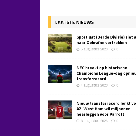
LAATSTE NIEUWS
Sportlust (Derde Divisie) ziet 
naar Oekraïne vertrekken
5 augustus 2026
0
NEC breekt op historische
Champions League-dag opnie
transferrecord
4 augustus 2026
0
Nieuw transferrecord lonkt v
AZ: West Ham wil miljoenen
neerleggen voor Parrott
3 augustus 2026
0