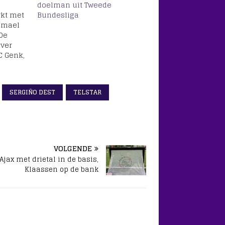
doelman uit Tweede
rkt met
Bundesliga
Ismael
 De
ver
C Genk,
Spanje
oor de
SERGIÑO DEST
TELSTAR
rig
l
luit
ctie…
VOLGENDE
Ajax met drietal in de basis,
Klaassen op de bank