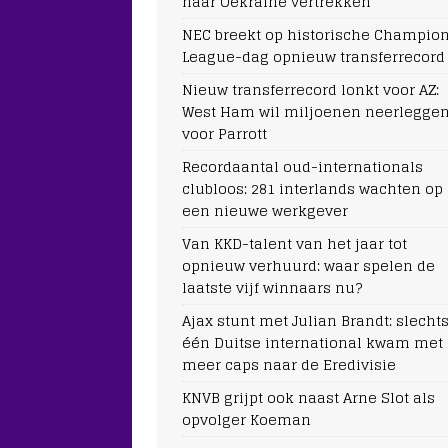
naar Oekraïne vertrekken
NEC breekt op historische Champio
League-dag opnieuw transferrecord
Nieuw transferrecord lonkt voor AZ:
West Ham wil miljoenen neerlegge
voor Parrott
Recordaantal oud-internationals
clubloos: 281 interlands wachten op
een nieuwe werkgever
Van KKD-talent van het jaar tot
opnieuw verhuurd: waar spelen de
laatste vijf winnaars nu?
Ajax stunt met Julian Brandt: slecht
één Duitse international kwam met
meer caps naar de Eredivisie
KNVB grijpt ook naast Arne Slot als
opvolger Koeman