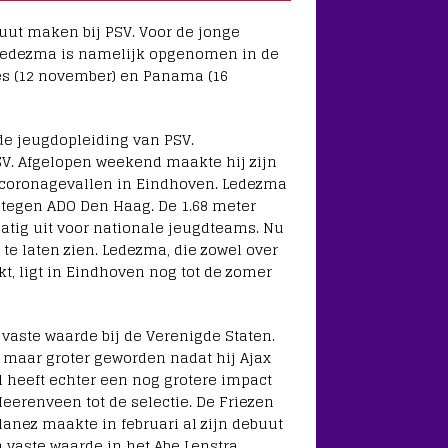
ut maken bij PSV. Voor de jonge
 Ledezma is namelijk opgenomen in de
es (12 november) en Panama (16
 de jeugdopleiding van PSV.
PSV. Afgelopen weekend maakte hij zijn
e coronagevallen in Eindhoven. Ledezma
 tegen ADO Den Haag. De 1.68 meter
tig uit voor nationale jeugdteams. Nu
 te laten zien. Ledezma, die zowel over
t, ligt in Eindhoven nog tot de zomer
vaste waarde bij de Verenigde Staten.
n maar groter geworden nadat hij Ajax
l heeft echter een nog grotere impact
eerenveen tot de selectie. De Friezen
lanez maakte in februari al zijn debuut
 vaste waarde in het Abe Lenstra