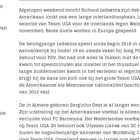
rn
Afgelopen weekend mocht Richard Ledezma zijn debu
Amerikaan lonkt ook een lange interlandloopbaan.
selectie van Team USA voor de interlands tegen Wal
van
november). Beide duels worden in Europa gespeeld.
De twintigjarige Ledezma speelt sinds begin 2019 in
Aanvankelijk bij Onder 19 en steeds vaker bij Jong 
debuut voor PSV. Dat had ook alles te maken met d
kwam tot speelminuten als invaller in het thuisduel
lange middenvelder kwam in het verleden al regelma
krijgt hij de kans om zich ook bij het grote Team USA
de Amerikaanse als Mexicaanse nationaliteit beschik
van 2022 vast.
De in Almere geboren Serginho Dest is al langer een 
Zijn uitstraling op het Amerikaanse voetbal is allee
te,
verruilde voor FC Barcelona. Het Nederlandse voetba
op Team USA. Zo behoort ook Ulysses Llanez van SC H
huren de negentienjarige aanvaller van Wolfsburg. L
voor Team USA. Opvallend genoeg is Llanez nog geen