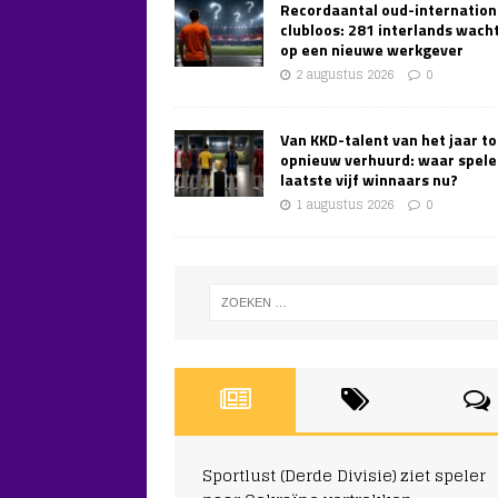
Recordaantal oud-internation
clubloos: 281 interlands wach
op een nieuwe werkgever
2 augustus 2026
0
Van KKD-talent van het jaar to
opnieuw verhuurd: waar spele
laatste vijf winnaars nu?
1 augustus 2026
0
Sportlust (Derde Divisie) ziet speler