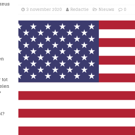
 keus
3 november 2020
Redactie
Nieuws
0
en
 tot
elen
?
l?