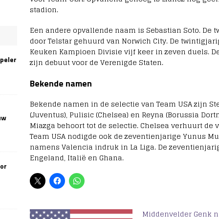
stadion.
Een andere opvallende naam is Sebastian Soto. De tw
door Telstar gehuurd van Norwich City. De twintigjari
Keuken Kampioen Divisie vijf keer in zeven duels. D
speler
zijn debuut voor de Verenigde Staten.
Bekende namen
Bekende namen in de selectie van Team USA zijn Ste
(Juventus), Pulisic (Chelsea) en Reyna (Borussia Dor
uw
Miazga behoort tot de selectie. Chelsea verhuurt de 
Team USA nodigde ook de zeventienjarige Yunus Mu
namens Valencia indruk in La Liga. De zeventienja
Engeland, Italië en Ghana.
oor
Middenvelder Genk n