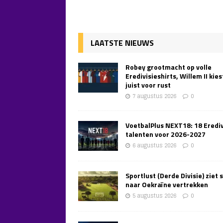
LAATSTE NIEUWS
Robey grootmacht op volle
Eredivisieshirts, Willem II kies
juist voor rust
7 augustus 2026
0
VoetbalPlus NEXT18: 18 Erediv
talenten voor 2026-2027
6 augustus 2026
0
Sportlust (Derde Divisie) ziet 
naar Oekraïne vertrekken
5 augustus 2026
0