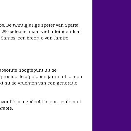
os
. De twintigjarige speler van
Sparta
 WK-selectie, maar viel uiteindelijk af
ni Santos, een broertje van Jamiro
absolute hoogtepunt uit de
groeide de afgelopen jaren uit tot een
ukt nu de vruchten van een generatie
apverdië is ingedeeld in een poule met
Arabië
.