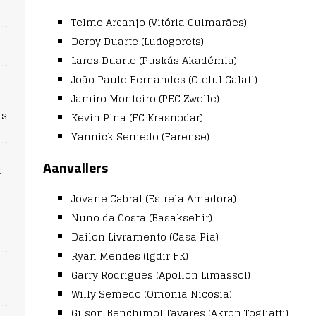
Telmo Arcanjo (Vitória Guimarães)
Deroy Duarte (Ludogorets)
Laros Duarte (Puskás Akadémia)
João Paulo Fernandes (Otelul Galati)
Jamiro Monteiro (PEC Zwolle)
ns
Kevin Pina (FC Krasnodar)
Yannick Semedo (Farense)
Aanvallers
n
Jovane Cabral (Estrela Amadora)
Nuno da Costa (Basaksehir)
Dailon Livramento (Casa Pia)
Ryan Mendes (Igdir FK)
Garry Rodrigues (Apollon Limassol)
Willy Semedo (Omonia Nicosia)
Gilson Benchimol Tavares (Akron Togliatti)