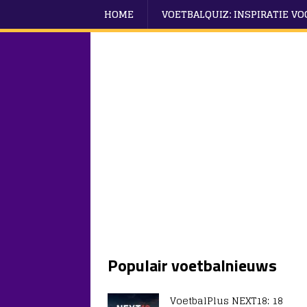
HOME
VOETBALQUIZ: INSPIRATIE V
Populair voetbalnieuws
VoetbalPlus NEXT18: 18