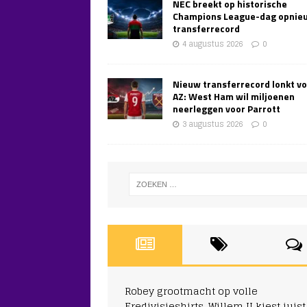
NEC breekt op historische
Champions League-dag opnie
transferrecord
4 augustus 2026
0
Nieuw transferrecord lonkt v
AZ: West Ham wil miljoenen
neerleggen voor Parrott
3 augustus 2026
0
Robey grootmacht op volle
Eredivisieshirts, Willem II kiest juist