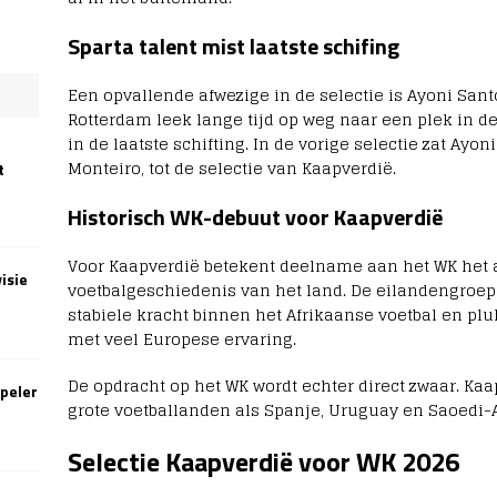
Sparta talent mist laatste schifing
Een opvallende afwezige in de selectie is
Ayoni Sant
Rotterdam
leek lange tijd op weg naar een plek in de
in de laatste schifting. In de vorige selectie zat Ayo
Monteiro, tot de selectie van Kaapverdië.
t
Historisch WK-debuut voor Kaapverdië
Voor Kaapverdië betekent deelname aan het WK het 
isie
voetbalgeschiedenis van het land. De eilandengroep 
stabiele kracht binnen het Afrikaanse voetbal en pl
met veel Europese ervaring.
De opdracht op het WK wordt echter direct zwaar. Ka
speler
grote voetballanden als
Spanje
,
Uruguay
en
Saoedi-
Selectie Kaapverdië voor WK 2026