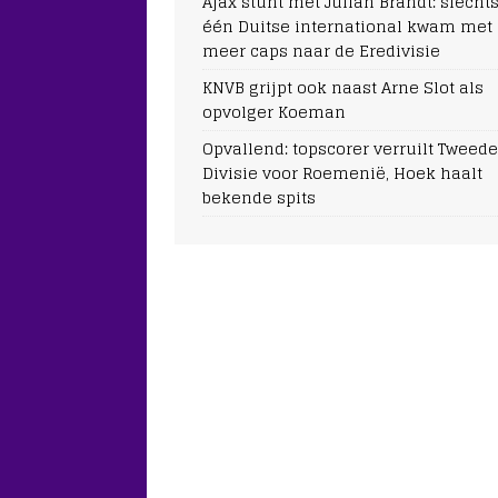
Ajax stunt met Julian Brandt: slecht
één Duitse international kwam met
meer caps naar de Eredivisie
KNVB grijpt ook naast Arne Slot als
opvolger Koeman
Opvallend: topscorer verruilt Tweede
Divisie voor Roemenië, Hoek haalt
bekende spits