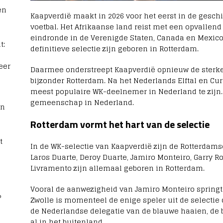
en
Kaapverdië maakt in 2026 voor het eerst in de gesch
voetbal. Het Afrikaanse land reist met een opvallend
eindronde in de Verenigde Staten, Canada en Mexico. 
t:
definitieve selectie zijn geboren in Rotterdam.
eer
Daarmee onderstreept Kaapverdië opnieuw de sterke
bijzonder Rotterdam. Na het Nederlands Elftal en Cu
meest populaire WK-deelnemer in Nederland te zijn.
gemeenschap in Nederland.
rn
Rotterdam vormt het hart van de selectie
t
In de WK-selectie van Kaapverdië zijn de Rotterdams
Laros Duarte
,
Deroy Duarte
,
Jamiro Monteiro
,
Garry R
Livramento
zijn allemaal geboren in Rotterdam.
Vooral de aanwezigheid van
Jamiro Monteiro
springt
?
Zwolle
is momenteel de enige speler uit de selectie di
de Nederlandse delegatie van de blauwe haaien, de
al in het buitenland.