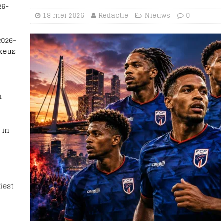
26-
18 mei 2026
Redactie
Nieuws
0
2026-
 keus
n
 in
iest