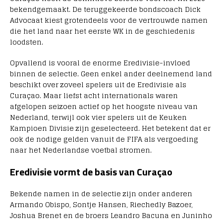
bekendgemaakt. De teruggekeerde bondscoach
Dick
Advocaat
kiest grotendeels voor de vertrouwde namen
die het land naar het eerste WK in de geschiedenis
loodsten.
Opvallend is vooral de enorme Eredivisie-invloed
binnen de selectie. Geen enkel ander deelnemend land
beschikt over zoveel spelers uit de Eredivisie als
Curaçao. Maar liefst acht internationals waren
afgelopen seizoen actief op het hoogste niveau van
Nederland, terwijl ook vier spelers uit de Keuken
Kampioen Divisie zijn geselecteerd. Het betekent dat er
ook de nodige gelden vanuit de FIFA als vergoeding
naar het Nederlandse voetbal stromen.
Eredivisie vormt de basis van Curaçao
Bekende namen in de selectie zijn onder anderen
Armando Obispo
,
Sontje Hansen
,
Riechedly Bazoer
,
Joshua Brenet
en de broers
Leandro Bacuna
en
Juninho