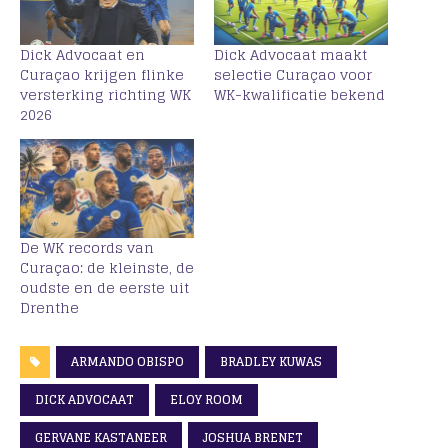
Dick Advocaat en
Dick Advocaat maakt
Curaçao krijgen flinke
selectie Curaçao voor
versterking richting WK
WK-kwalificatie bekend
2026
De WK records van
Curaçao: de kleinste, de
oudste en de eerste uit
Drenthe
ARMANDO OBISPO
BRADLEY KUWAS
DICK ADVOCAAT
ELOY ROOM
GERVANE KASTANEER
JOSHUA BRENET