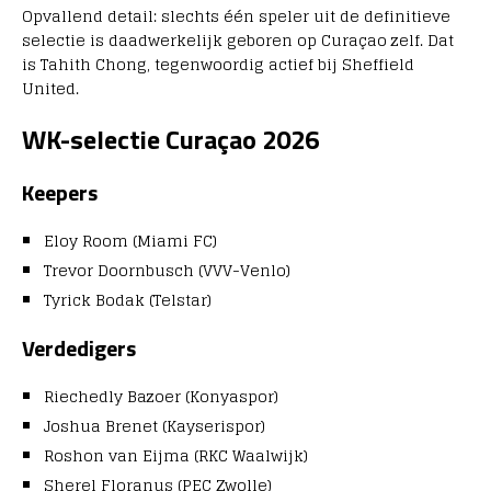
Opvallend detail: slechts één speler uit de definitieve
selectie is daadwerkelijk geboren op Curaçao zelf. Dat
is
Tahith Chong
, tegenwoordig actief bij
Sheffield
United
.
WK-selectie Curaçao 2026
Keepers
Eloy Room (Miami FC)
Trevor Doornbusch (VVV-Venlo)
Tyrick Bodak (Telstar)
Verdedigers
Riechedly Bazoer (Konyaspor)
Joshua Brenet (Kayserispor)
Roshon van Eijma (RKC Waalwijk)
Sherel Floranus (PEC Zwolle)