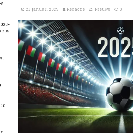
26-
21 januari 2025
Redactie
Nieuws
0
2026-
 keus
en
n
 in
t: