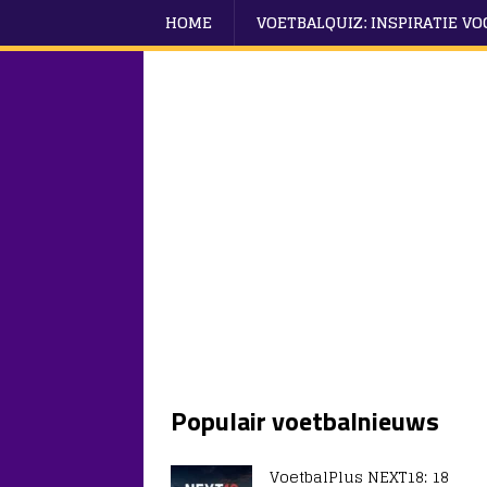
HOME
VOETBALQUIZ: INSPIRATIE V
Populair voetbalnieuws
VoetbalPlus NEXT18: 18