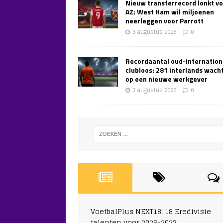
Nieuw transferrecord lonkt v
AZ: West Ham wil miljoenen
neerleggen voor Parrott
3 augustus 2026
0
Recordaantal oud-internation
clubloos: 281 interlands wach
op een nieuwe werkgever
2 augustus 2026
0
VoetbalPlus NEXT18: 18 Eredivisie
talenten voor 2026-2027