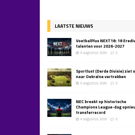
LAATSTE NIEUWS
VoetbalPlus NEXT18: 18 Erediv
talenten voor 2026-2027
6 augustus 2026
0
Sportlust (Derde Divisie) ziet 
naar Oekraïne vertrekken
5 augustus 2026
0
NEC breekt op historische
Champions League-dag opnie
transferrecord
4 augustus 2026
0