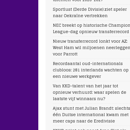
Sportlust (Derde Divisie) ziet speler
naar Oekraïne vertrekken
NEC breekt op historische Champio
League-dag opnieuw transferrecord
Nieuw transferrecord lonkt voor AZ:
West Ham wil miljoenen neerlegge
voor Parrott
Recordaantal oud-internationals
clubloos: 281 interlands wachten op
een nieuwe werkgever
Van KKD-talent van het jaar tot
opnieuw verhuurd: waar spelen de
laatste vijf winnaars nu?
Ajax stunt met Julian Brandt: slecht
één Duitse international kwam met
meer caps naar de Eredivisie