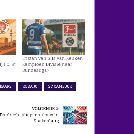
Tristan van Gils van Keuken
j FC. St
Kampioen Divisie naar
Bundesliga?
 KAARS
RODA JC
SC CAMBUUR
VOLGENDE
 Dordrecht shopt opnieuw in
Spakenburg