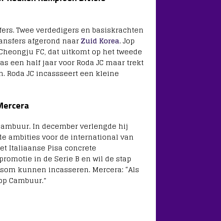
fers. Twee verdedigers en basiskrachten
transfers afgerond naar
Zuid Korea
. Jop
Cheongju FC, dat uitkomt op het tweede
s een half jaar voor Roda JC maar trekt
. Roda JC incassseert een kleine
 Mercera
 Cambuur. In december verlengde hij
 de ambities voor de international van
het Italiaanse Pisa concrete
romotie in de Serie B en wil de stap
rsom kunnen incasseren. Mercera: “Als
e op Cambuur.”