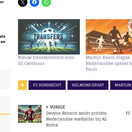
oor
als
ten
Nieuw transferrecord voor
Martijn Kaars volgde
SC Cambuur
Nederlandse speler bi
Pauli
FC DORDRECHT
HELMOND SPORT
MARTIJN
VORIGE
Devyne Rensch wordt achtste
FC
Nederlandse voetballer bij AS
Roma