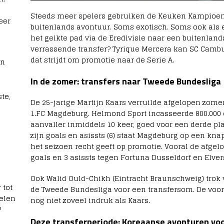
Steeds meer spelers gebruiken de Keuken Kampioen 
eer
buitenlands avontuur. Soms exotisch. Soms ook als 
het geikte pad via de Eredivisie naar een buitenlan
verrassende transfer? Tyrique Mercera kan SC Cambu
dat strijdt om promotie naar de Serie A.
rn
In de zomer: transfers naar Tweede Bundesliga
te,
De 25-jarige Martijn Kaars verruilde afgelopen zom
1.FC Magdeburg. Helmond Sport incasseerde 800.000 
aanvaller inmiddels 10 keer, goed voor een derde pla
zijn goals en asissts (6) staat Magdeburg op een kna
het seizoen recht geeft op promotie. Vooral de afgelo
goals en 3 asissts tegen Fortuna Dusseldorf en Elver
Ook Walid Ould-Chikh (Eintracht Braunschweig) trok
 tot
de Tweede Bundesliga voor een transfersom. De voo
elen
nog niet zoveel indruk als Kaars.
?
Deze transferperiode: Koreaanse avonturen voo