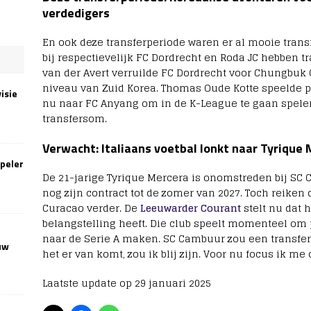
verdedigers
En ook deze transferperiode waren er al mooie trans
bij respectievelijk FC Dordrecht en Roda JC hebben 
van der Avert verruilde FC Dordrecht voor Chungbuk 
niveau van Zuid Korea. Thomas Oude Kotte speelde pa
isie
nu naar FC Anyang om in de K-League te gaan spelen
transfersom.
Verwacht: Italiaans voetbal lonkt naar Tyrique
speler
De 21-jarige Tyrique Mercera is onomstreden bij SC
nog zijn contract tot de zomer van 2027. Toch reiken
Curacao verder. De
Leeuwarder Courant
stelt nu dat 
belangstelling heeft. Die club speelt momenteel om p
naar de Serie A maken. SC Cambuur zou een transfe
uw
het er van komt, zou ik blij zijn. Voor nu focus ik m
Laatste update op 29 januari 2025