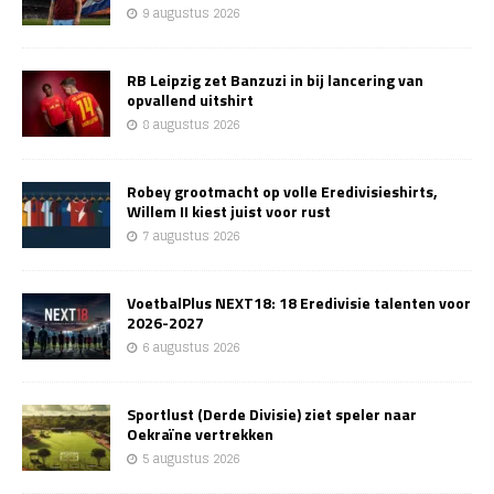
9 augustus 2026
RB Leipzig zet Banzuzi in bij lancering van
opvallend uitshirt
8 augustus 2026
Robey grootmacht op volle Eredivisieshirts,
Willem II kiest juist voor rust
7 augustus 2026
VoetbalPlus NEXT18: 18 Eredivisie talenten voor
2026-2027
6 augustus 2026
Sportlust (Derde Divisie) ziet speler naar
Oekraïne vertrekken
5 augustus 2026