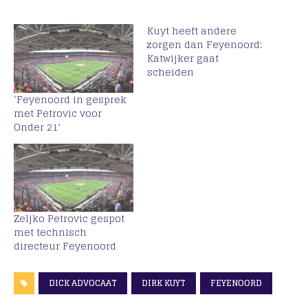
Kuyt heeft andere
zorgen dan Feyenoord:
Katwijker gaat
scheiden
‘Feyenoord in gesprek
met Petrovic voor
Onder 21’
Zeljko Petrovic gespot
met technisch
directeur Feyenoord
DICK ADVOCAAT
DIRK KUYT
FEYENOORD