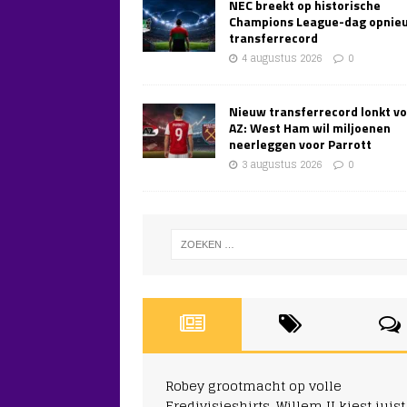
NEC breekt op historische
Champions League-dag opnie
transferrecord
4 augustus 2026
0
Nieuw transferrecord lonkt v
AZ: West Ham wil miljoenen
neerleggen voor Parrott
3 augustus 2026
0
Robey grootmacht op volle
Eredivisieshirts, Willem II kiest juist