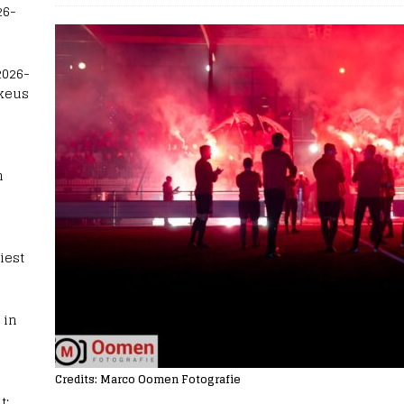
26-
2026-
 keus
n
iest
 in
Credits: Marco Oomen Fotografie
t: