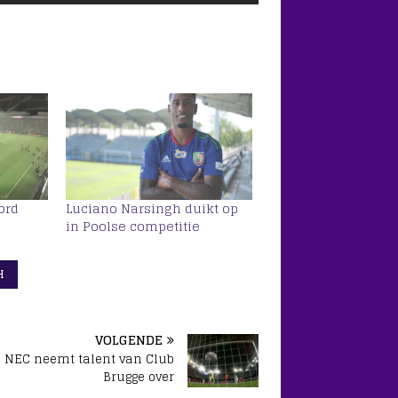
ord
Luciano Narsingh duikt op
in Poolse competitie
H
VOLGENDE
NEC neemt talent van Club
Brugge over