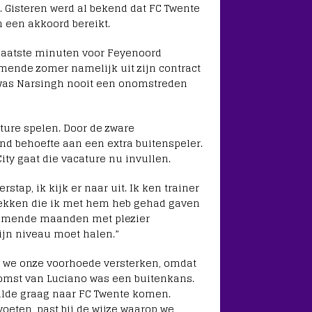
. Gisteren werd al bekend dat FC Twente
 een akkoord bereikt.
 laatste minuten voor Feyenoord
mende zomer namelijk uit zijn contract
d was Narsingh nooit een onomstreden
cture spelen. Door de zware
nd behoefte aan een extra buitenspeler.
ty gaat die vacature nu invullen.
stap, ik kijk er naar uit. Ik ken trainer
prekken die ik met hem heb gehad gaven
 komende maanden met plezier
ijn niveau moet halen.”
en we onze voorhoede versterken, omdat
komst van Luciano was een buitenkans.
 wilde graag naar FC Twente komen.
oeten, past bij de wijze waarop we