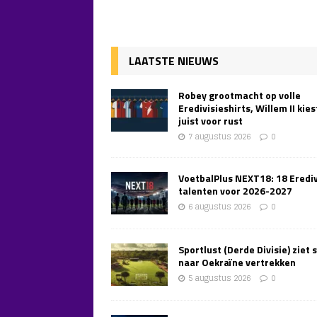
LAATSTE NIEUWS
Robey grootmacht op volle
Eredivisieshirts, Willem II kies
juist voor rust
7 augustus 2026
0
VoetbalPlus NEXT18: 18 Erediv
talenten voor 2026-2027
6 augustus 2026
0
Sportlust (Derde Divisie) ziet 
naar Oekraïne vertrekken
5 augustus 2026
0