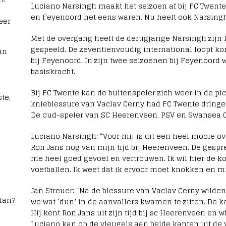
Luciano Narsingh maakt het seizoen af bij FC Twente
en Feyenoord het eens waren. Nu heeft ook Narsingh
eer
Met de overgang heeft de dertigjarige Narsingh zijn
gespeeld. De zeventienvoudig international loopt ko
an
bij Feyenoord. In zijn twee seizoenen bij Feyenoor
basiskracht.
Bij FC Twente kan de buitenspeler zich weer in de pi
te,
knieblessure van Vaclav Cerny had FC Twente dringe
De oud-speler van SC Heerenveen, PSV en Swansea Ci
Luciano Narsingh: “Voor mij is dit een heel mooie over
Ron Jans nog van mijn tijd bij Heerenveen. De ges
me heel goed gevoel en vertrouwen. Ik wil hier de
voetballen. Ik weet dat ik ervoor moet knokken en m
Jan Streuer: “Na de blessure van Vaclav Cerny wild
lan?
we wat ‘dun’ in de aanvallers kwamen te zitten. De 
Hij kent Ron Jans uit zijn tijd bij sc Heerenveen en
Luciano kan op de vleugels aan beide kanten uit de v