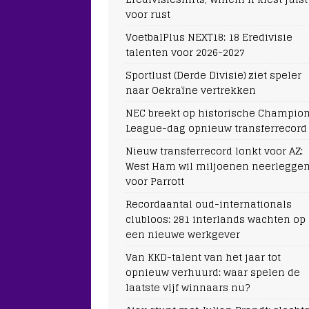
voor rust
VoetbalPlus NEXT18: 18 Eredivisie
talenten voor 2026-2027
Sportlust (Derde Divisie) ziet speler
naar Oekraïne vertrekken
NEC breekt op historische Champio
League-dag opnieuw transferrecord
Nieuw transferrecord lonkt voor AZ:
West Ham wil miljoenen neerlegge
voor Parrott
Recordaantal oud-internationals
clubloos: 281 interlands wachten op
een nieuwe werkgever
Van KKD-talent van het jaar tot
opnieuw verhuurd: waar spelen de
laatste vijf winnaars nu?