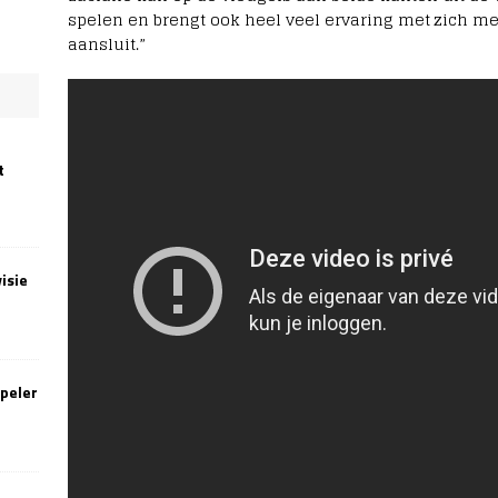
spelen en brengt ook heel veel ervaring met zich mee.
aansluit.”
t
isie
speler