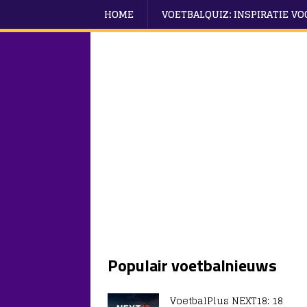
HOME
VOETBALQUIZ: INSPIRATIE V
Populair voetbalnieuws
VoetbalPlus NEXT18: 18