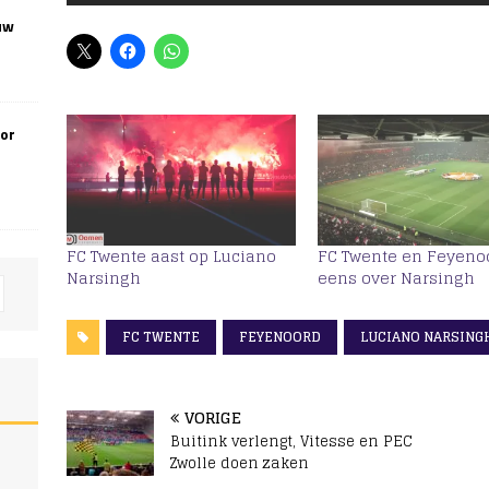
uw
oor
FC Twente aast op Luciano
FC Twente en Feyeno
Narsingh
eens over Narsingh
FC TWENTE
FEYENOORD
LUCIANO NARSING
VORIGE
Buitink verlengt, Vitesse en PEC
Zwolle doen zaken