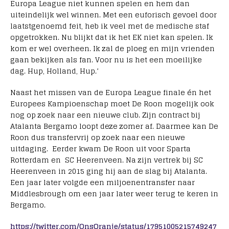
Europa League niet kunnen spelen en hem dan
uiteindelijk wel winnen. Met een euforisch gevoel door
laatstgenoemd feit, heb ik veel met de medische staf
opgetrokken. Nu blijkt dat ik het EK niet kan spelen. Ik
kom er wel overheen. Ik zal de ploeg en mijn vrienden
gaan bekijken als fan. Voor nu is het een moeilijke
dag. Hup, Holland, Hup.’
Naast het missen van de Europa League finale én het
Europees Kampioenschap moet De Roon mogelijk ook
nog op zoek naar een nieuwe club. Zijn contract bij
Atalanta Bergamo loopt deze zomer af. Daarmee kan De
Roon dus transfervrij op zoek naar een nieuwe
uitdaging. Eerder kwam De Roon uit voor Sparta
Rotterdam en SC Heerenveen. Na zijn vertrek bij SC
Heerenveen in 2015 ging hij aan de slag bij Atalanta.
Een jaar later volgde een miljoenentransfer naar
Middlesbrough om een jaar later weer terug te keren in
Bergamo.
https://twitter.com/OnsOranje/status/17951005215749247