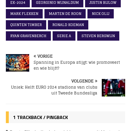
EK-2024
GEORGINIO WIJNALDUM
JUSTIN BIJLOW
MARK FLEKKEN
MARTEN DE ROON
NICK OLIJ
QUINTEN TIMBER
RONALD KOEMAN
RYAN GRAVENBERCH
SERIE A
STEVEN BERGWIJN
VORIGE
Spanning in Europa stijgt: wie promoveert
en wie blijft?
VOLGENDE
Uniek: Helft EURO 2024 stadions van clubs
uit Tweede Bundesliga
1 TRACKBACK / PINGBACK