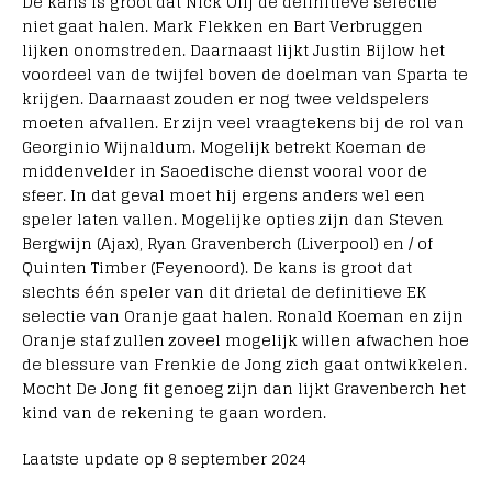
De kans is groot dat Nick Olij de definitieve selectie
niet gaat halen. Mark Flekken en Bart Verbruggen
lijken onomstreden. Daarnaast lijkt Justin Bijlow het
voordeel van de twijfel boven de doelman van Sparta te
krijgen. Daarnaast zouden er nog twee veldspelers
moeten afvallen. Er zijn veel vraagtekens bij de rol van
Georginio Wijnaldum. Mogelijk betrekt Koeman de
middenvelder in Saoedische dienst vooral voor de
sfeer. In dat geval moet hij ergens anders wel een
speler laten vallen. Mogelijke opties zijn dan Steven
Bergwijn (Ajax), Ryan Gravenberch (Liverpool) en / of
Quinten Timber (Feyenoord). De kans is groot dat
slechts één speler van dit drietal de definitieve EK
selectie van Oranje gaat halen. Ronald Koeman en zijn
Oranje staf zullen zoveel mogelijk willen afwachen hoe
de blessure van Frenkie de Jong zich gaat ontwikkelen.
Mocht De Jong fit genoeg zijn dan lijkt Gravenberch het
kind van de rekening te gaan worden.
Laatste update op 8 september 2024