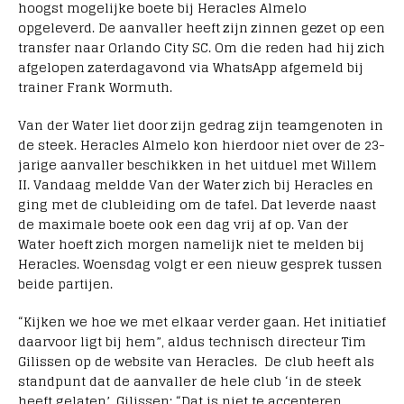
hoogst mogelijke boete bij Heracles Almelo
opgeleverd. De aanvaller heeft zijn zinnen gezet op een
transfer naar Orlando City SC. Om die reden had hij zich
afgelopen zaterdagavond via WhatsApp afgemeld bij
trainer Frank Wormuth.
Van der Water liet door zijn gedrag zijn teamgenoten in
de steek. Heracles Almelo kon hierdoor niet over de 23-
jarige aanvaller beschikken in het uitduel met Willem
II. Vandaag meldde Van der Water zich bij Heracles en
ging met de clubleiding om de tafel. Dat leverde naast
de maximale boete ook een dag vrij af op. Van der
Water hoeft zich morgen namelijk niet te melden bij
Heracles. Woensdag volgt er een nieuw gesprek tussen
beide partijen.
“Kijken we hoe we met elkaar verder gaan. Het initiatief
daarvoor ligt bij hem”, aldus technisch directeur Tim
Gilissen op de website van Heracles. De club heeft als
standpunt dat de aanvaller de hele club ‘in de steek
heeft gelaten’. Gilissen: “Dat is niet te accepteren.