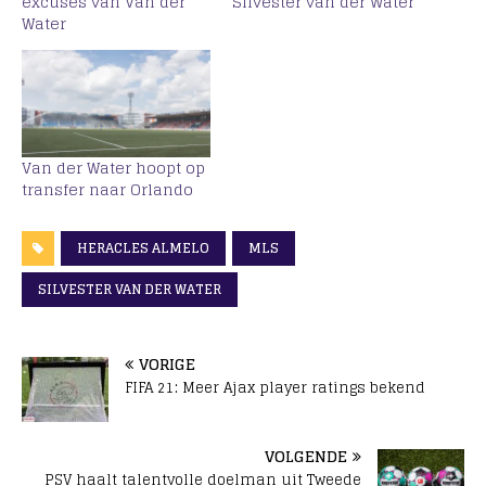
excuses van Van der
Silvester van der Water
Water
Van der Water hoopt op
transfer naar Orlando
HERACLES ALMELO
MLS
SILVESTER VAN DER WATER
VORIGE
FIFA 21: Meer Ajax player ratings bekend
VOLGENDE
PSV haalt talentvolle doelman uit Tweede