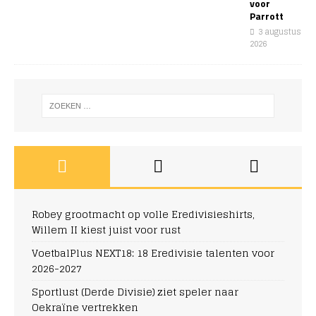
voor
Parrott
3 augustus
2026
Robey grootmacht op volle Eredivisieshirts,
Willem II kiest juist voor rust
VoetbalPlus NEXT18: 18 Eredivisie talenten voor
2026-2027
Sportlust (Derde Divisie) ziet speler naar
Oekraïne vertrekken