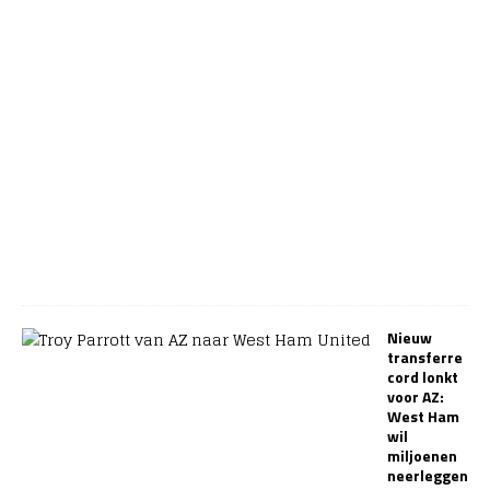
d
4
a
u
g
u
s
t
u
s
2
0
2
6
Nieuw
transferre
cord lonkt
voor AZ:
West Ham
wil
miljoenen
neerleggen