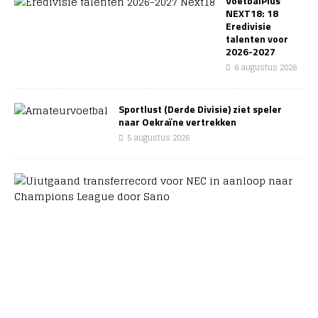
VoetbalPlus
NEXT18: 18
Eredivisie
talenten voor
2026-2027
6 augustus 2026
Sportlust (Derde Divisie) ziet speler
naar Oekraïne vertrekken
5 augustus 2026
N
E
C
b
r
e
e
k
t
o
p