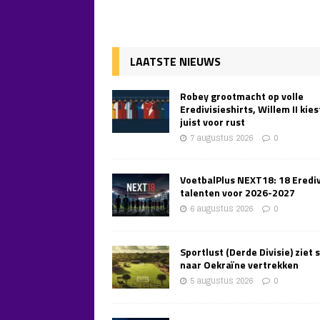
LAATSTE NIEUWS
Robey grootmacht op volle
Eredivisieshirts, Willem II kies
juist voor rust
7 augustus 2026
0
VoetbalPlus NEXT18: 18 Erediv
talenten voor 2026-2027
6 augustus 2026
0
Sportlust (Derde Divisie) ziet 
naar Oekraïne vertrekken
5 augustus 2026
0