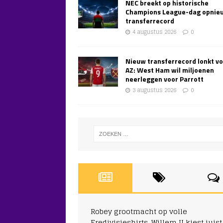
NEC breekt op historische
Champions League-dag opnie
transferrecord
4 augustus 2026
0
Nieuw transferrecord lonkt v
AZ: West Ham wil miljoenen
neerleggen voor Parrott
3 augustus 2026
0
Robey grootmacht op volle
Eredivisieshirts, Willem II kiest juist