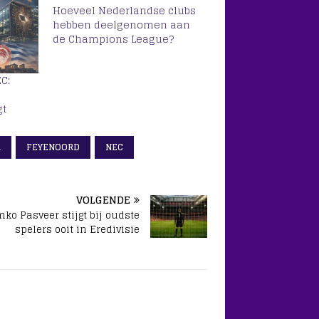
Hoeveel Nederlandse clubs
hebben deelgenomen aan
de Champions League?
C:
gt
R
FEYENOORD
NEC
VOLGENDE
ko Pasveer stijgt bij oudste
spelers ooit in Eredivisie