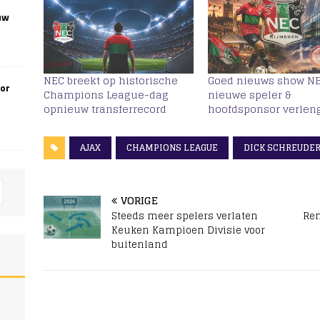
uw
NEC breekt op historische
Goed nieuws show NE
oor
Champions League-dag
nieuwe speler &
opnieuw transferrecord
hoofdsponsor verlen
AJAX
CHAMPIONS LEAGUE
DICK SCHREUDE
VORIGE
Steeds meer spelers verlaten
Rem
Keuken Kampioen Divisie voor
buitenland