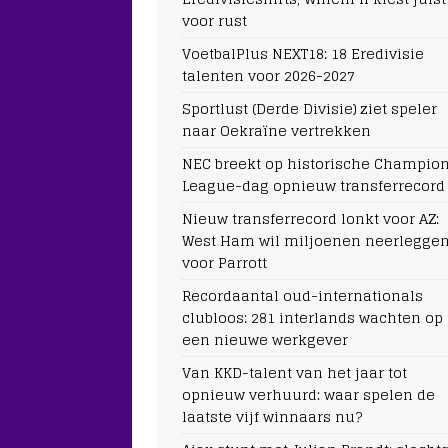
voor rust
VoetbalPlus NEXT18: 18 Eredivisie
talenten voor 2026-2027
Sportlust (Derde Divisie) ziet speler
naar Oekraïne vertrekken
NEC breekt op historische Champio
League-dag opnieuw transferrecord
Nieuw transferrecord lonkt voor AZ:
West Ham wil miljoenen neerlegge
voor Parrott
Recordaantal oud-internationals
clubloos: 281 interlands wachten op
een nieuwe werkgever
Van KKD-talent van het jaar tot
opnieuw verhuurd: waar spelen de
laatste vijf winnaars nu?