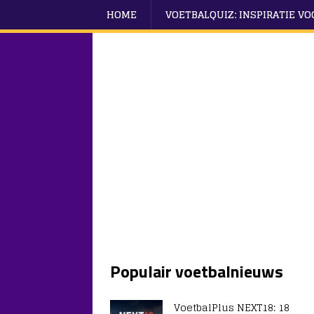
HOME
VOETBALQUIZ: INSPIRATIE V
Populair voetbalnieuws
VoetbalPlus NEXT18: 18