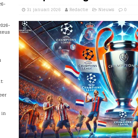
26-
31 januari 2026
Redactie
Nieuws
0
2026-
 keus
n
t:
eer
 in