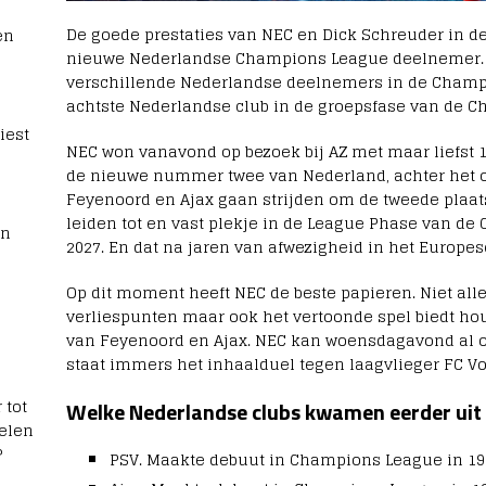
De goede prestaties van NEC en Dick Schreuder in de
en
nieuwe Nederlandse Champions League deelnemer. Al 
verschillende Nederlandse deelnemers in de Champ
achtste Nederlandse club in de groepsfase van de 
iest
NEC won vanavond op bezoek bij AZ met maar liefst 
de nieuwe nummer twee van Nederland, achter het 
Feyenoord en Ajax gaan strijden om de tweede plaats 
leiden tot en vast plekje in de League Phase van de
rn
2027. En dat na jaren van afwezigheid in het Europes
Op dit moment heeft NEC de beste papieren. Niet all
verliespunten maar ook het vertoonde spel biedt hou
van Feyenoord en Ajax. NEC kan woensdagavond al o
staat immers het inhaalduel tegen laagvlieger FC V
 tot
Welke Nederlandse clubs kwamen eerder uit
elen
?
PSV. Maakte debuut in Champions League in 19