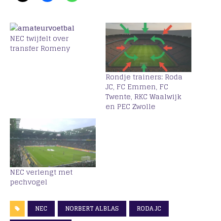
NEC twijfelt over
transfer Romeny
Rondje trainers: Roda
JC, FC Emmen, FC
Twente, RKC Waalwijk
en PEC Zwolle
NEC verlengt met
pechvogel
NEC
NORBERT ALBLAS
RODA JC