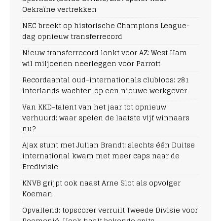
Oekraïne vertrekken
NEC breekt op historische Champions League-
dag opnieuw transferrecord
Nieuw transferrecord lonkt voor AZ: West Ham
wil miljoenen neerleggen voor Parrott
Recordaantal oud-internationals clubloos: 281
interlands wachten op een nieuwe werkgever
Van KKD-talent van het jaar tot opnieuw
verhuurd: waar spelen de laatste vijf winnaars
nu?
Ajax stunt met Julian Brandt: slechts één Duitse
international kwam met meer caps naar de
Eredivisie
KNVB grijpt ook naast Arne Slot als opvolger
Koeman
Opvallend: topscorer verruilt Tweede Divisie voor
Roemenië, Hoek haalt bekende spits