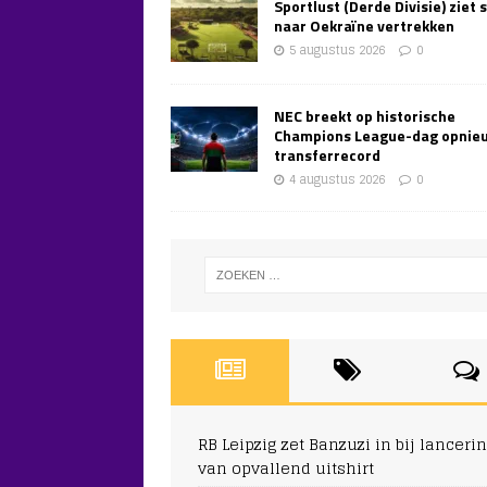
Sportlust (Derde Divisie) ziet 
naar Oekraïne vertrekken
5 augustus 2026
0
NEC breekt op historische
Champions League-dag opnie
transferrecord
4 augustus 2026
0
RB Leipzig zet Banzuzi in bij lanceri
van opvallend uitshirt