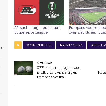
AZ wacht lange route naar
Europese voorrondes
Conference League
over slechts één due
MATS KNOESTER
MYENTY ABENA
SERGIO P
ns
VORIGE
n
UEFA komt met regels voor
multiclub ownership en
Morg
Europees voetbal