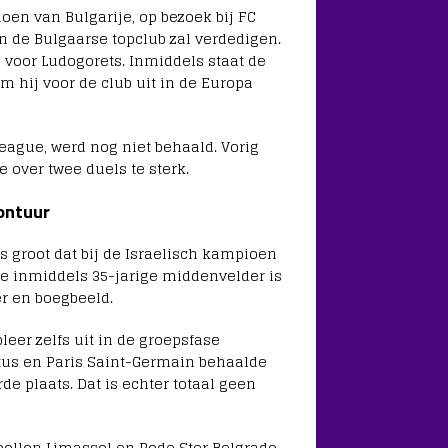
ioen van Bulgarije, op bezoek bij FC
an de Bulgaarse topclub zal verdedigen.
 voor Ludogorets. Inmiddels staat de
am hij voor de club uit in de Europa
eague, werd nog niet behaald. Vorig
 over twee duels te sterk.
ontuur
s groot dat bij de Israelisch kampioen
De inmiddels 35-jarige middenvelder is
er en boegbeeld.
eer zelfs uit in de groepsfase
tus en Paris Saint-Germain behaalde
de plaats. Dat is echter totaal geen
pollon Limassol en Rode Ster Belgrado