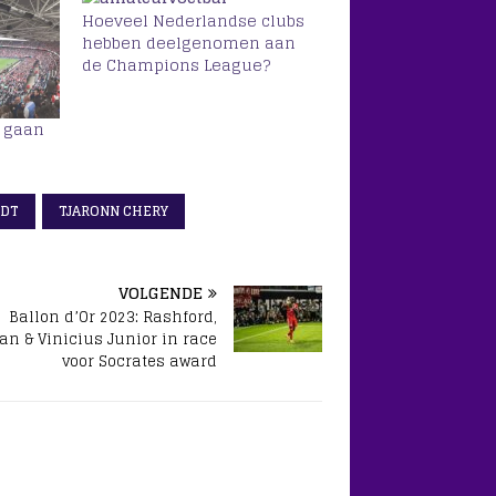
Hoeveel Nederlandse clubs
hebben deelgenomen aan
de Champions League?
 gaan
l
ADT
TJARONN CHERY
VOLGENDE
Ballon d’Or 2023: Rashford,
an & Vinicius Junior in race
voor Socrates award