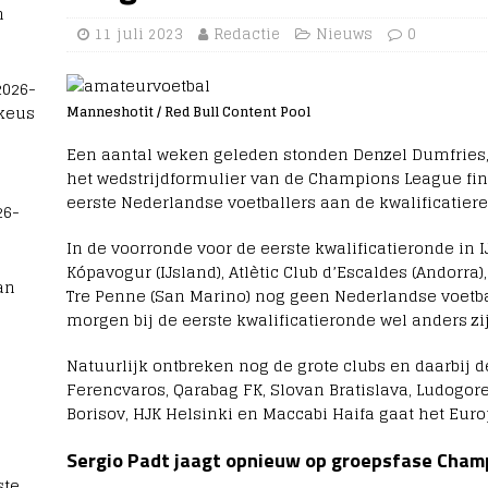
n
11 juli 2023
Redactie
Nieuws
0
2026-
 keus
Manneshotit / Red Bull Content Pool
Een aantal weken geleden stonden Denzel Dumfries, 
het wedstrijdformulier van de Champions League fina
eerste Nederlandse voetballers aan de kwalificatier
26-
In de voorronde voor de eerste kwalificatieronde in 
Kópavogur (IJsland), Atlètic Club d’Escaldes (Andorr
an
Tre Penne (San Marino) nog geen Nederlandse voetbal
morgen bij de eerste kwalificatieronde wel anders zi
Natuurlijk ontbreken nog de grote clubs en daarbij 
Ferencvaros, Qarabag FK, Slovan Bratislava, Ludogoret
Borisov, HJK Helsinki en Maccabi Haifa gaat het Eur
Sergio Padt jaagt opnieuw op groepsfase Cham
te,