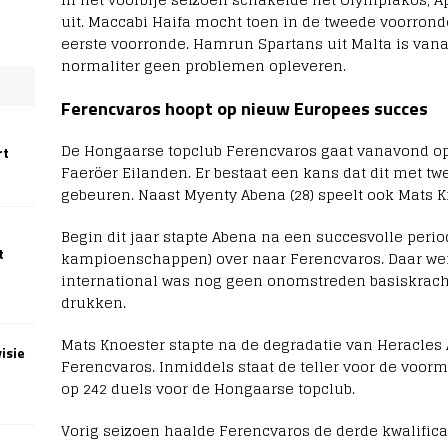
uit. Maccabi Haifa mocht toen in de tweede voorronde 
eerste voorronde. Hamrun Spartans uit Malta is van
normaliter geen problemen opleveren.
Ferencvaros hoopt op nieuw Europees succes
De Hongaarse topclub Ferencvaros gaat vanavond op b
rt
Faeröer Eilanden. Er bestaat een kans dat dit met t
gebeuren. Naast Myenty Abena (28) speelt ook Mats Kn
Begin dit jaar stapte Abena na een succesvolle period
t
kampioenschappen) over naar Ferencvaros. Daar wer
international was nog geen onomstreden basiskracht 
drukken.
Mats Knoester stapte na de degradatie van Heracles
isie
Ferencvaros. Inmiddels staat de teller voor de voor
op 242 duels voor de Hongaarse topclub.
Vorig seizoen haalde Ferencvaros de derde kwalific