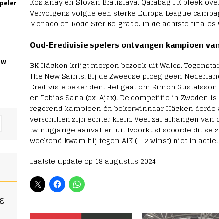
Kostanay en Slovan Bratislava. Qarabag FK bleek over 
speler
Vervolgens volgde een sterke Europa League campa
Monaco en Rode Ster Belgrado. In de achtste finales 
Oud-Eredivisie spelers ontvangen kampioen va
uw
BK Häcken krijgt morgen bezoek uit Wales. Tegenstand
The New Saints. Bij de Zweedse ploeg geen Nederlan
Eredivisie bekenden. Het gaat om Simon Gustafsson 
en Tobias Sana (ex-Ajax). De competitie in Zweden is 
regerend kampioen én bekerwinnaar Häcken derde a
verschillen zijn echter klein. Veel zal afhangen van
twintigjarige aanvaller uit Ivoorkust scoorde dit sei
weekend kwam hij tegen AIK (1-2 winst) niet in actie.
Laatste update op 18 augustus 2024
ng