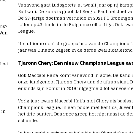
Vanavond gaat Ludogorets, al twaalf jaar op rij kamp
Ballkani. De kans is groot dat Sergio Padt het doel v
De 33-jarige doelman verruilde in 2021 FC Groningen
teller op 43 duels in de Bulgaarse efbet Liga. Ook kw
bs?
League.
 Van
Het ultieme doel, de groepsfase van de Champions L
jaar was Dinamo Zagreb in de derde kwalificatieronde
Tjaronn Chery: Een nieuw Champions League av
iest
Ook Maccabi Haifa komt vanavond in actie. De kans i
onze landgenoot Tjaronn Chery aan de aftrap staat. 
er sinds zijn komst in 2019 uitgegroeid tot aanvoerd
Vorig jaar kwam Maccabi Haifa met Chery als basisspl
Champions League. In een poule met Benfica, Juven
 in
het drie punten. Daarmee greep het nipt naast de der
schande.
In het voorbije seizoen schakelde het Olympiakos, A