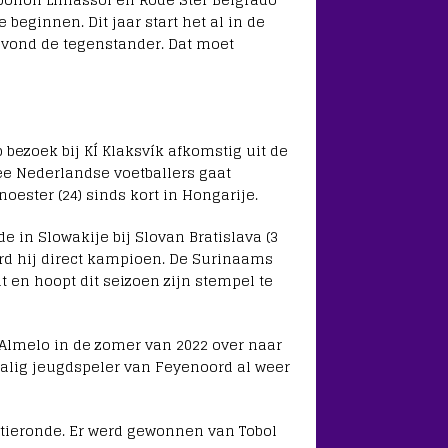
beginnen. Dit jaar start het al in de
avond de tegenstander. Dat moet
ezoek bij KÍ Klaksvík afkomstig uit de
wee Nederlandse voetballers gaat
oester (24) sinds kort in Hongarije.
e in Slowakije bij Slovan Bratislava (3
d hij direct kampioen. De Surinaams
en hoopt dit seizoen zijn stempel te
 Almelo in de zomer van 2022 over naar
malig jeugdspeler van Feyenoord al weer
atieronde. Er werd gewonnen van Tobol