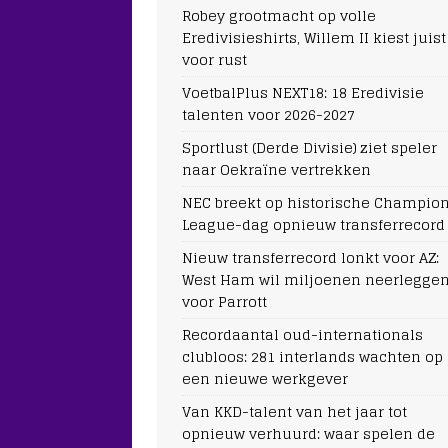
Robey grootmacht op volle
Eredivisieshirts, Willem II kiest juist
voor rust
VoetbalPlus NEXT18: 18 Eredivisie
talenten voor 2026-2027
Sportlust (Derde Divisie) ziet speler
naar Oekraïne vertrekken
NEC breekt op historische Champio
League-dag opnieuw transferrecord
Nieuw transferrecord lonkt voor AZ:
West Ham wil miljoenen neerlegge
voor Parrott
Recordaantal oud-internationals
clubloos: 281 interlands wachten op
een nieuwe werkgever
Van KKD-talent van het jaar tot
opnieuw verhuurd: waar spelen de