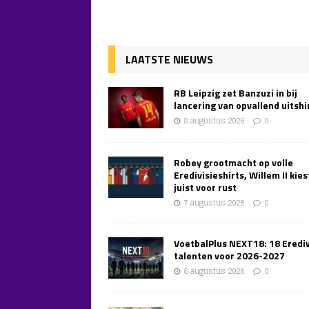
LAATSTE NIEUWS
RB Leipzig zet Banzuzi in bij
lancering van opvallend uitshi
8 augustus 2026
0
Robey grootmacht op volle
Eredivisieshirts, Willem II kies
juist voor rust
7 augustus 2026
0
VoetbalPlus NEXT18: 18 Erediv
talenten voor 2026-2027
6 augustus 2026
0