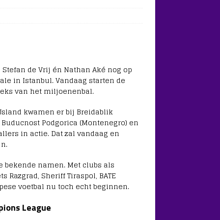
Stefan de Vrij én Nathan Aké nog op
le in Istanbul. Vandaag starten de
eeks van het miljoenenbal.
IJsland kwamen er bij Breidablik
a), Buducnost Podgorica (Montenegro) en
lers in actie. Dat zal vandaag en
jn.
de bekende namen. Met clubs als
s Razgrad, Sheriff Tiraspol, BATE
opese voetbal nu toch echt beginnen.
pions League