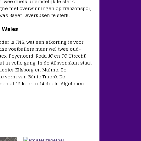
twee duels uiteindelijk te sterk.
gne met overwinningen op Trabzonspor,
was Bayer Leverkusen te sterk.
n Wales
er is TNS, wat een afkorting is voor
dse voetballers maar wel twee oud-
(ex-Feyenoord, Roda JC en FC Utrecht)
al in volle gang. In de Allsvenskan staat
chter Elfsborg en Malmo. De
 de vorm van Bénie Traoré. De
zoen al 12 keer in 14 duels. Afgelopen