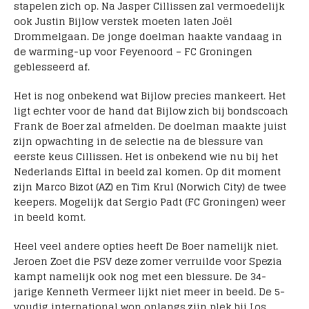
stapelen zich op. Na Jasper Cillissen zal vermoedelijk
ook Justin Bijlow verstek moeten laten Joël
Drommelgaan. De jonge doelman haakte vandaag in
de warming-up voor Feyenoord – FC Groningen
geblesseerd af.
Het is nog onbekend wat Bijlow precies mankeert. Het
ligt echter voor de hand dat Bijlow zich bij bondscoach
Frank de Boer zal afmelden. De doelman maakte juist
zijn opwachting in de selectie na de blessure van
eerste keus Cillissen. Het is onbekend wie nu bij het
Nederlands Elftal in beeld zal komen. Op dit moment
zijn Marco Bizot (AZ) en Tim Krul (Norwich City) de twee
keepers. Mogelijk dat Sergio Padt (FC Groningen) weer
in beeld komt.
Heel veel andere opties heeft De Boer namelijk niet.
Jeroen Zoet die PSV deze zomer verruilde voor Spezia
kampt namelijk ook nog met een blessure. De 34-
jarige Kenneth Vermeer lijkt niet meer in beeld. De 5-
voudig international won onlangs zijn plek bij Los