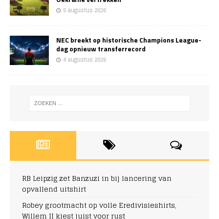
5 augustus 2026
NEC breekt op historische Champions League-
dag opnieuw transferrecord
4 augustus 2026
RB Leipzig zet Banzuzi in bij lancering van
opvallend uitshirt
Robey grootmacht op volle Eredivisieshirts,
Willem II kiest juist voor rust