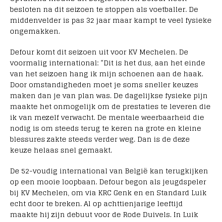
besloten na dit seizoen te stoppen als voetballer. De
middenvelder is pas 32 jaar maar kampt te veel fysieke
ongemakken.
Defour komt dit seizoen uit voor KV Mechelen. De
voormalig international: “Dit is het dus, aan het einde
van het seizoen hang ik mijn schoenen aan de haak.
Door omstandigheden moet je soms sneller keuzes
maken dan je van plan was. De dagelijkse fysieke pijn
maakte het onmogelijk om de prestaties te leveren die
ik van mezelf verwacht. De mentale weerbaarheid die
nodig is om steeds terug te keren na grote en kleine
blessures zakte steeds verder weg. Dan is de deze
keuze helaas snel gemaakt.
De 52-voudig international van België kan terugkijken
op een mooie loopbaan. Defour begon als jeugdspeler
bij KV Mechelen, om via KRC Genk en en Standard Luik
echt door te breken. Al op achttienjarige leeftijd
maakte hij zijn debuut voor de Rode Duivels. In Luik