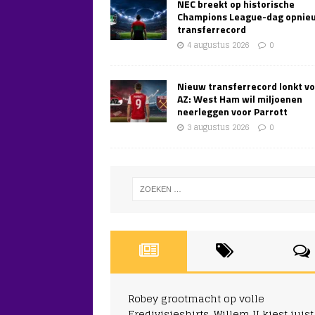
NEC breekt op historische
Champions League-dag opnie
transferrecord
4 augustus 2026
0
Nieuw transferrecord lonkt v
AZ: West Ham wil miljoenen
neerleggen voor Parrott
3 augustus 2026
0
Robey grootmacht op volle
Eredivisieshirts, Willem II kiest juist