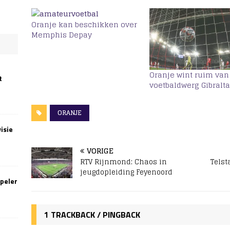
Oranje kan beschikken over
Memphis Depay
Oranje wint ruim van
t
voetbaldwerg Gibralta
ORANJE
isie
VORIGE
RTV Rijnmond: Chaos in
Telst
jeugdopleiding Feyenoord
speler
1 TRACKBACK / PINGBACK