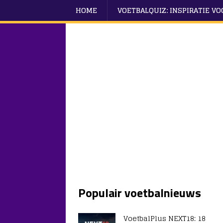
HOME
VOETBALQUIZ: INSPIRATIE V
Populair voetbalnieuws
VoetbalPlus NEXT18: 18