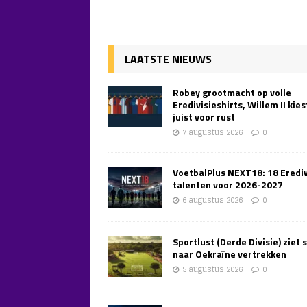
LAATSTE NIEUWS
Robey grootmacht op volle
Eredivisieshirts, Willem II kies
juist voor rust
7 augustus 2026
0
VoetbalPlus NEXT18: 18 Erediv
talenten voor 2026-2027
6 augustus 2026
0
Sportlust (Derde Divisie) ziet 
naar Oekraïne vertrekken
5 augustus 2026
0