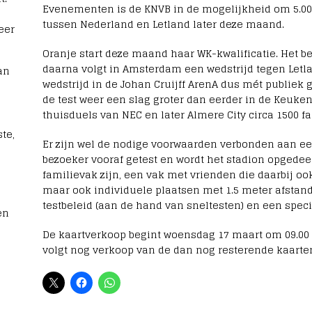
Evenementen is de KNVB in de mogelijkheid om 5.000 
tussen Nederland en Letland later deze maand.
eer
Oranje start deze maand haar WK-kwalificatie. Het be
daarna volgt in Amsterdam een wedstrijd tegen Letla
an
wedstrijd in de Johan Cruijff ArenA dus mét publie
de test weer een slag groter dan eerder in de Keuke
thuisduels van NEC en later Almere City circa 1500 
te,
Er zijn wel de nodige voorwaarden verbonden aan ee
bezoeker vooraf getest en wordt het stadion opgedee
familievak zijn, een vak met vrienden die daarbij 
maar ook individuele plaatsen met 1.5 meter afstand.
testbeleid (aan de hand van sneltesten) en een speci
en
De kaartverkoop begint woensdag 17 maart om 09.00 
volgt nog verkoop van de dan nog resterende kaarte