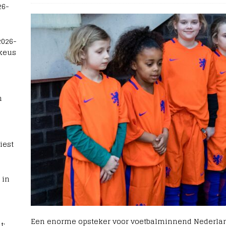
26-
2026-
 keus
n
iest
 in
Een enorme opsteker voor voetbalminnend Nederlan
t: