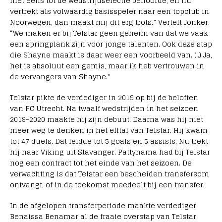
niet eens tot de wedstrijdselectie behoorde, en nu
vertrekt als volwaardig basisspeler naar een topclub in
Noorwegen, dan maakt mij dit erg trots.” Vertelt Jonker.
“We maken er bij Telstar geen geheim van dat we vaak
een springplank zijn voor jonge talenten. Ook deze stap
die Shayne maakt is daar weer een voorbeeld van. (..) Ja,
het is absoluut een gemis, maar ik heb vertrouwen in
de vervangers van Shayne.”
Telstar pikte de verdediger in 2019 op bij de beloften
van FC Utrecht. Na twaalf wedstrijden in het seizoen
2019-2020 maakte hij zijn debuut. Daarna was hij niet
meer weg te denken in het elftal van Telstar. Hij kwam
tot 47 duels. Dat leidde tot 5 goals en 5 assists. Nu trekt
hij naar Viking uit Stavanger. Pattynama had bij Telstar
nog een contract tot het einde van het seizoen. De
verwachting is dat Telstar een bescheiden transfersom
ontvangt, of in de toekomst meedeelt bij een transfer.
In de afgelopen transferperiode maakte verdediger
Benaissa Benamar al de fraaie overstap van Telstar