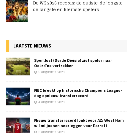
De WK 2026 records: de oudste, de jongste,
de langste en kleinste spelers
LAATSTE NIEUWS
Sportlust (Derde Divisie) ziet speler naar
Oekraïne vertrekken
5 augustus 2026
NEC breekt op historische Champions League-
dag opnieuw transferrecord
4 augustus 2026
Nieuw transferrecord lonkt voor AZ: West Ham
wil miljoenen neerleggen voor Parrott
3 augustus 2026