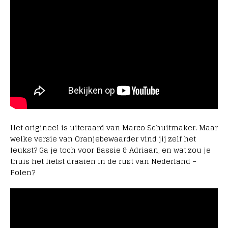
Het origineel is uiteraard van Marco Schuitmaker. Maar
welke versie van Oranjebewaarder vind jij zelf het
leukst? Ga je toch voor Bassie & Adriaan, en wat zou je
thuis het liefst draaien in de rust van Nederland –
Polen?