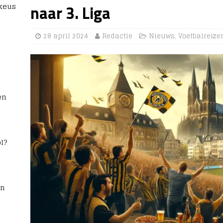
 keus
naar 3. Liga
28 april 2024
Redactie
Nieuws
,
Voetbalreize
en
l?
rn