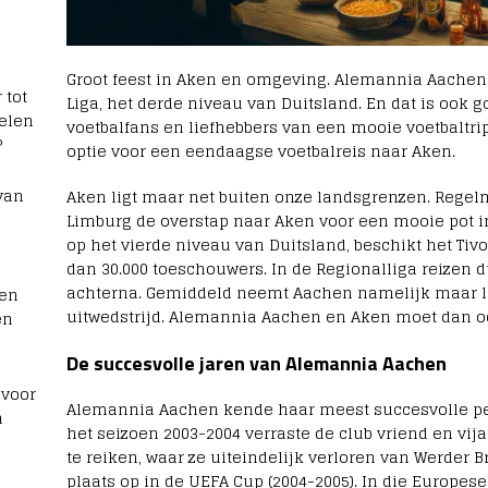
Groot feest in Aken en omgeving. Alemannia Aachen 
 tot
Liga, het derde niveau van Duitsland. En dat is ook
elen
voetbalfans en liefhebbers van een mooie voetbaltri
?
optie voor een eendaagse voetbalreis naar Aken.
van
Aken ligt maar net buiten onze landsgrenzen. Regel
Limburg de overstap naar Aken voor een mooie pot in
op het vierde niveau van Duitsland, beschikt het Tiv
dan 30.000 toeschouwers. In de Regionalliga reizen
achterna. Gemiddeld neemt Aachen namelijk maar li
men
uitwedstrijd. Alemannia Aachen en Aken moet dan o
en
De succesvolle jaren van Alemannia Aachen
 voor
Alemannia Aachen kende haar meest succesvolle per
n
het seizoen 2003-2004 verraste de club vriend en vij
te reiken, waar ze uiteindelijk verloren van Werder
plaats op in de UEFA Cup (2004-2005). In die Europese