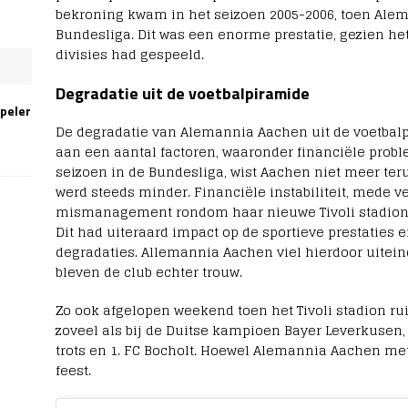
bekroning kwam in het seizoen 2005-2006, toen Al
Bundesliga. Dit was een enorme prestatie, gezien het
divisies had gespeeld.
Degradatie uit de voetbalpiramide
speler
De degradatie van Alemannia Aachen uit de voetba
aan een aantal factoren, waaronder financiële prob
seizoen in de Bundesliga, wist Aachen niet meer teru
werd steeds minder. Financiële instabiliteit, mede 
N
mismanagement rondom haar nieuwe Tivoli stadion, l
E
Dit had uiteraard impact op de sportieve prestaties 
C
degradaties. Allemannia Aachen viel hierdoor uiteind
b
r
bleven de club echter trouw.
e
e
Zo ook afgelopen weekend toen het Tivoli stadion rui
k
zoveel als bij de Duitse kampioen Bayer Leverkusen, t
t
trots en 1. FC Bocholt. Hoewel Alemannia Aachen met
o
p
feest.
h
i