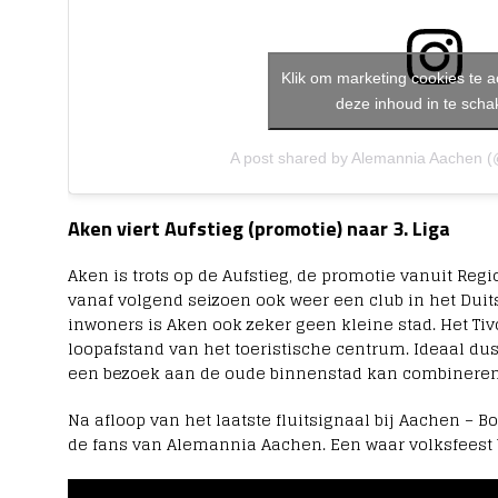
s
t
o
r
Klik om marketing cookies te 
i
deze inhoud in te scha
s
c
h
A post shared by Alemannia Aachen 
e
C
h
Aken viert Aufstieg (promotie) naar 3. Liga
a
m
p
Aken is trots op de Aufstieg, de promotie vanuit Regio
i
vanaf volgend seizoen ook weer een club in het Duits
o
inwoners is Aken ook zeker geen kleine stad. Het Tiv
n
loopafstand van het toeristische centrum. Ideaal du
s
L
een bezoek aan de oude binnenstad kan combineren 
e
a
Na afloop van het laatste fluitsignaal bij Aachen –
g
de fans van Alemannia Aachen. Een waar volksfeest b
u
e
-