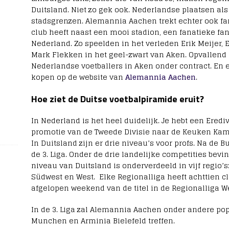
4
Duitsland. Niet zo gek ook. Nederlandse plaatsen als
a
stadsgrenzen. Alemannia Aachen trekt echter ook fan
u
club heeft naast een mooi stadion, een fanatieke fa
g
Nederland. Zo speelden in het verleden Erik Meijer, 
u
s
Mark Flekken in het geel-zwart van Aken. Opvallen
t
Nederlandse voetballers in Aken onder contract. En 
u
kopen op de website van
Alemannia Aachen
.
s
2
0
Hoe ziet de Duitse voetbalpiramide eruit?
2
6
In Nederland is het heel duidelijk. Je hebt een Ered
0
promotie van de Tweede Divisie naar de Keuken Kamp
In Duitsland zijn er drie niveau’s voor profs. Na de
de 3. Liga. Onder de drie landelijke competities bevin
N
niveau van Duitsland is onderverdeeld in vijf regio’s
i
Südwest en West. Elke Regionalliga heeft achttien 
e
afgelopen weekend van de titel in de Regionalliga We
u
w
t
In de 3. Liga zal Alemannia Aachen onder andere po
r
Munchen en Arminia Bielefeld treffen.
a