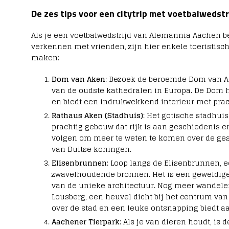
n
De zes tips voor een citytrip met voetbalwedstr
s
f
e
Als je een voetbalwedstrijd van Alemannia Aachen bez
r
verkennen met vrienden, zijn hier enkele toeristisch
r
maken:
e
c
o
Dom van Aken
: Bezoek de beroemde Dom van A
r
van de oudste kathedralen in Europa. De Dom he
d
en biedt een indrukwekkend interieur met pra
l
Rathaus Aken (Stadhuis)
: Het gotische stadhui
o
n
prachtig gebouw dat rijk is aan geschiedenis e
k
volgen om meer te weten te komen over de ges
t
van Duitse koningen.
v
o
Elisenbrunnen
: Loop langs de Elisenbrunnen, 
o
zwavelhoudende bronnen. Het is een geweldige
r
van de unieke architectuur. Nog meer wandel
A
Lousberg, een heuvel dicht bij het centrum van 
Z
:
over de stad en een leuke ontsnapping biedt aa
W
Aachener Tierpark
: Als je van dieren houdt, is
e