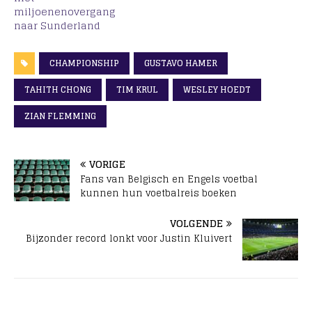
miljoenenovergang
naar Sunderland
CHAMPIONSHIP
GUSTAVO HAMER
TAHITH CHONG
TIM KRUL
WESLEY HOEDT
ZIAN FLEMMING
VORIGE
Fans van Belgisch en Engels voetbal
kunnen hun voetbalreis boeken
VOLGENDE
Bijzonder record lonkt voor Justin Kluivert