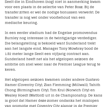
Seelt die in Eindhoven (nog) niet in aanmerking kwam
voor een plaats in de selectie van Peter Bosz. Bij de
transfer zitten er wel de nodige bonussen verwerkt. De
transfer is nog wel onder voorbehoud van een
medische keuring.
In een eerder stadium had de Engelse promovendus
Burnley nog interesse in de twintigjarige verdediger.
Die belangstelling is bekoeld want Sunderland trekt
aan het langste eind. Manager Tony Mowbray bood de
1.92 meter lange Seelt een vijfjarig contract aan.
Sunderland heeft net als het afgelopen seizoen de
ambitie om snel weer naar de Premier League terug te
keren.
Het afgelopen seizoen kwamen onder andere Gustavo
Hamer (Coventry City), Zian Flemming (Millwall), Tahith
Chong (Birmingham City), Tim Krul (Norwich City) en
Wesley Hoedt (Watford) uit in de Championship. De kans
is groot dat Hamer deze zomer ondanks het mislopen
van promotie met Coventry City alsnog in de Premier