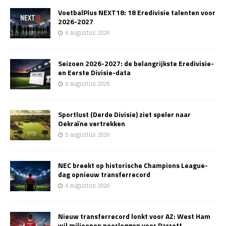
VoetbalPlus NEXT18: 18 Eredivisie talenten voor
2026-2027
6 augustus 2026
Seizoen 2026-2027: de belangrijkste Eredivisie-
en Eerste Divisie-data
6 augustus 2026
Sportlust (Derde Divisie) ziet speler naar
Oekraïne vertrekken
5 augustus 2026
NEC breekt op historische Champions League-
dag opnieuw transferrecord
4 augustus 2026
Nieuw transferrecord lonkt voor AZ: West Ham
wil miljoenen neerleggen voor Parrott