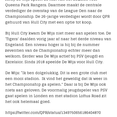
Queens Park Rangers. Daarmee maakt de centrale
verdediger de overstap van de League Oen naar de
Championship. De 26-jarige verdediger wordt door QPR
gehuurd van Hull City met een optie tot koop.
Bij Hull City kwam De Wijs niet meer aan spelen toe. De
‘Tigers’ daalden vorig jaar af naar het derde niveau van
Engeland. Een niveau hoger is hij bij de nummer
zeventien van de Championship echter meer dan
welkom. Eerder was De Wijs actief bij PSV (jeugd) en
Excelsior. Sinds 2018 speelde De Wijs voor Hull City.
De Wijs: “Ik ben dolgelukkig. Dit is een grote club met
een mooi stadion. Ik vind het geweldig dat ik weer in
het Championship ga spelen.” Daar is bij De Wijs ook
niets aan geloven. De voormalig jeugdspeler van PSV
gaat spelen in Londen en met stadion Loftus Road zit
het ook helemaal goed.
https://twitter.com/QPR/status/1349750656186404870