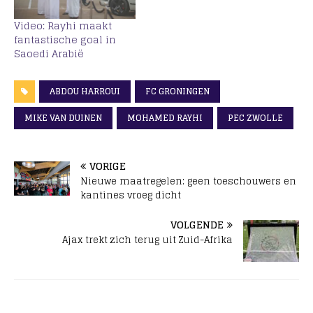
Video: Rayhi maakt
fantastische goal in
Saoedi Arabië
ABDOU HARROUI
FC GRONINGEN
MIKE VAN DUINEN
MOHAMED RAYHI
PEC ZWOLLE
VORIGE
Nieuwe maatregelen: geen toeschouwers en
kantines vroeg dicht
VOLGENDE
Ajax trekt zich terug uit Zuid-Afrika