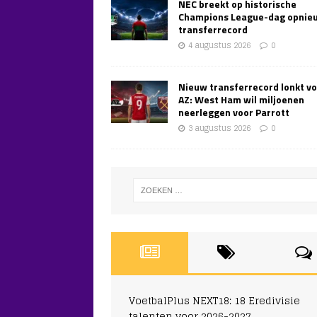
NEC breekt op historische
Champions League-dag opnie
transferrecord
4 augustus 2026
0
Nieuw transferrecord lonkt v
AZ: West Ham wil miljoenen
neerleggen voor Parrott
3 augustus 2026
0
VoetbalPlus NEXT18: 18 Eredivisie
talenten voor 2026-2027