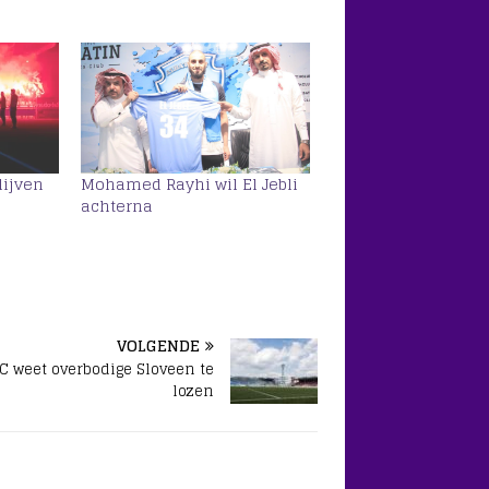
lijven
Mohamed Rayhi wil El Jebli
achterna
VOLGENDE
C weet overbodige Sloveen te
lozen