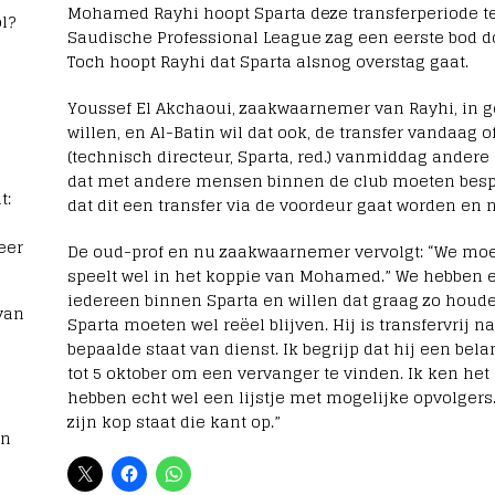
Mohamed Rayhi hoopt Sparta deze transferperiode te v
l?
Saudische Professional League zag een eerste bod d
Toch hoopt Rayhi dat Sparta alsnog overstag gaat.
Youssef El Akchaoui, zaakwaarnemer van Rayhi, in ge
willen, en Al-Batin wil dat ook, de transfer vandaag
(technisch directeur, Sparta, red.) vanmiddag andere
dat met andere mensen binnen de club moeten bespr
t:
dat dit een transfer via de voordeur gaat worden en n
eer
De oud-prof en nu zaakwaarnemer vervolgt: “We moet
speelt wel in het koppie van Mohamed.” We hebben
iedereen binnen Sparta en willen dat graag zo ho
van
Sparta moeten wel reëel blijven. Hij is transfervrij
bepaalde staat van dienst. Ik begrijp dat hij een bela
tot 5 oktober om een vervanger te vinden. Ik ken het
hebben echt wel een lijstje met mogelijke opvolge
zijn kop staat die kant op.”
rn