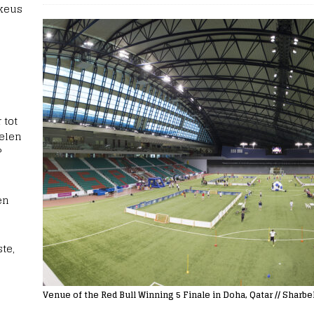
 keus
 tot
elen
?
en
te,
Venue of the Red Bull Winning 5 Finale in Doha, Qatar // Sharbe