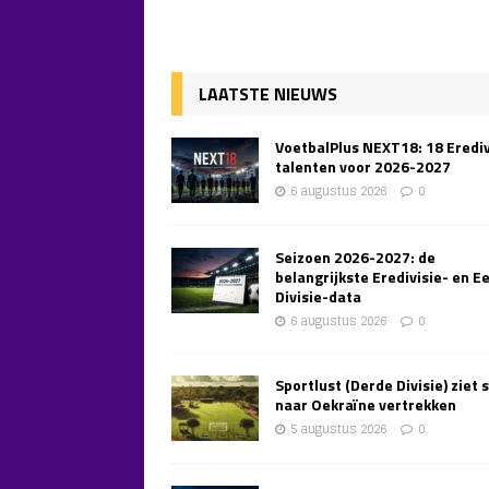
LAATSTE NIEUWS
VoetbalPlus NEXT18: 18 Erediv
talenten voor 2026-2027
6 augustus 2026
0
Seizoen 2026-2027: de
belangrijkste Eredivisie- en E
Divisie-data
6 augustus 2026
0
Sportlust (Derde Divisie) ziet 
naar Oekraïne vertrekken
5 augustus 2026
0