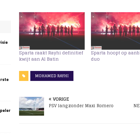
isie
Sparta raakt Rayhi definitief
Sparta hoopt op aanb
kwijt aan Al Batin
duo
MOHAMED RAYHI
erste
VORIGE
PSV lang zonder Maxi Romero
NE
speler