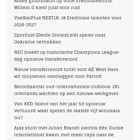
Robey grootmacht op volle Eredivisieshirts,
Willem II kiest juist voor rust
VoetbalPlus NEXT18: 18 Eredivisie talenten voor
2026-2027
Sportlust (Derde Divisie) ziet speler naar
Oekraïne vertrekken
NEC breekt op historische Champions League-
dag opnieuw transferrecord
Nieuw transferrecord lonkt voor AZ: West Ham
wil miljoenen neerleggen voor Parrott
Recordaantal oud-internationals clubloos: 281
interlands wachten op een nieuwe werkgever
Van KKD-talent van het jaar tot opnieuw
verhuurd: waar spelen de laatste vijf winnaars
nu?
Ajax stunt met Julian Brandt: slechts één Duitse
international kwam met meer caps naar de