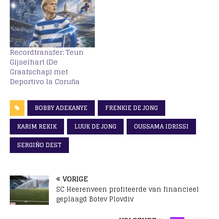
Recordtransfer: Teun
Gijselhart (De
Graafschap) met
Deportivo la Coruña
BOBBY ADEKANYE
FRENKIE DE JONG
KARIM REKIK
LUUK DE JONG
OUSSAMA IDRISSI
SERGIÑO DEST
VORIGE
SC Heerenveen profiteerde van financieel
geplaagd Botev Plovdiv