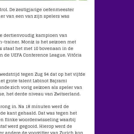
ol. De zestigjarige oefenmeester
er van een van zijn spelers was
j de dertienvoudig kampioen van
im-trainer. Moniz is het seizoen met
s staat het met 10 bovenaan in de
in de UEFA Conference League. Vitória
edstrijd tegen Zug 94 dat op het vijfde
et grote talent Labinot Bajrami
onde zich vorig seizoen als speler van
ue, het derde niveau van Zwitserland.
prong in. Na 18 minuten werd de
 de kant gehaald. Dat was tegen het
en flinke woordenwisseling waarbij
staf werd gegooid. Hierop werd de
er andere de voorzitter van Zurich kon