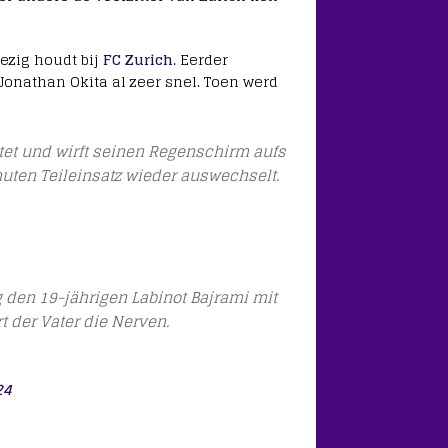
ezig houdt bij
FC Zurich
. Eerder
Jonathan Okita al zeer snel. Toen werd
ütet und wirft seinen Regenschirm aufs
nuten Teileinsatz wieder auswechselt.
g den 19-jährigen Labinot Bajrami mit
t der Vater die Nerven.
24