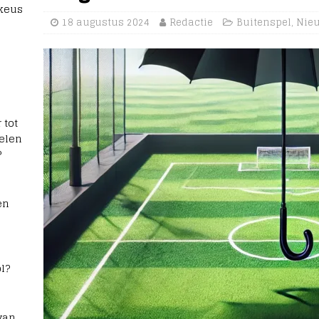
 keus
18 augustus 2024
Redactie
Buitenspel
,
Nie
 tot
elen
?
en
l?
van