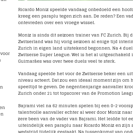
Ricardo Moniz speelde vandaag onbedoeld een hoofdr
kreeg een paraplu tegen zich aan. De reden? Een vad
ontevreden over een vroege wissel.
Moniz is sinds dit seizoen trainer van FC Zurich. Bi
Zwitserland was hij vorig seizoen al enige tijd inter
Zurich in eigen land uitstekend begonnen. Na 4 duel
 voor
Zwitserse Super League. Wel is het al uitgeschakeld 
n
Guimarães was over twee duels veel te sterk.
Vandaag speelde het voor de Zwitserse beker een uitw
niveau acteert. Dat zou een ideaal moment zijn om h
speeltijd te geven. De negentienjarige aanvaller kro
rn
Zurich onder 21 tot topscorer van de Promotion Leag
Bajrami viel na 62 minuten spelen bij een 0-2 voors
men
talentvolle aanvaller echter al weer door Moniz naar
en
zere been van de vader van Bajrami. Het leidde tot e
uiteindelijk een paraplu naar Ricardo Moniz en zijn 
wedstrijd tijdelijk gestaakt. Na tussenkomst van ond