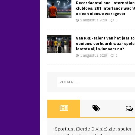
Recordaantal oud-internation
clubloos: 281 interlands wach
op een nieuwe werkgever
2 augustus 2026
0
Van KKD-talent van het jaar to
opnieuw verhuurd: waar spele
laatste vijf winnaars nu?
1 augustus 2026
0
Sportlust (Derde Divisie) ziet speler