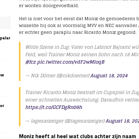
er worden doorgevoetbald.
Het is niet voor het eerst dat Moniz de gemoederen b
wisselde hij ook al voormalig MVV en NEC aanvaller 
er echter geen paraplu naar Ricardo Moniz gegooid.
speler
Wilde Szene in Zug: Vater von Labinot Bajrami w
Feld, weil Trainer Moniz seinen Sohn nach 18 Mi
#fcz
pic.twitter.com/vdF2wMloqB
uw
— Nik Dömer (@nikdoemer)
August 18, 2024
Trainer Ricardo Moniz bestraft im Cupspiel in Zu
einer schnellen Auswechslung. Daraufhin verlier
oor
https://t.co/GCFDgRn09h
— tagesanzeiger (@tagesanzeiger)
August 18, 20
Moniz heeft al heel wat clubs achter zijn naam