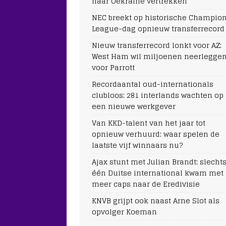
naar Oekraïne vertrekken
NEC breekt op historische Champio
League-dag opnieuw transferrecord
Nieuw transferrecord lonkt voor AZ:
West Ham wil miljoenen neerlegge
voor Parrott
Recordaantal oud-internationals
clubloos: 281 interlands wachten op
een nieuwe werkgever
Van KKD-talent van het jaar tot
opnieuw verhuurd: waar spelen de
laatste vijf winnaars nu?
Ajax stunt met Julian Brandt: slecht
één Duitse international kwam met
meer caps naar de Eredivisie
KNVB grijpt ook naast Arne Slot als
opvolger Koeman