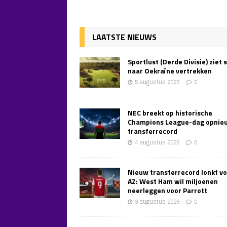
LAATSTE NIEUWS
Sportlust (Derde Divisie) ziet 
naar Oekraïne vertrekken
5 augustus 2026
0
NEC breekt op historische
Champions League-dag opnie
transferrecord
4 augustus 2026
0
Nieuw transferrecord lonkt v
AZ: West Ham wil miljoenen
neerleggen voor Parrott
3 augustus 2026
0