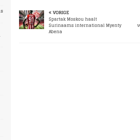
ns
VORIGE
Spartak Moskou haalt
Surinaams international Myenty
v
Abena
n
s