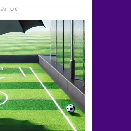
uws
0