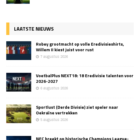
LAATSTE NIEUWS
Robey grootmacht op volle Eredivisieshirts,
Willem II kiest juist voor rust
7 augustus 2026
VoetbalPlus NEXT18: 18 Eredivisie talenten voor
2026-2027
6 augustus 2026
Sportlust (Derde Divisie) ziet speler naar
Oekraïne vertrekken
5 augustus 2026
NEC breekt op historische Champions League-