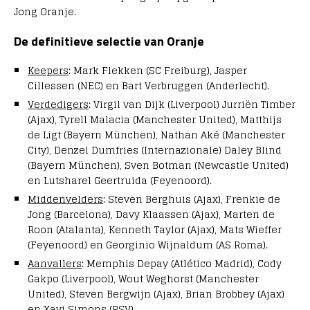
Jong Oranje.
De definitieve selectie van Oranje
Keepers
: Mark Flekken (SC Freiburg), Jasper
Cillessen (NEC) en Bart Verbruggen (Anderlecht).
Verdedigers
: Virgil van Dijk (Liverpool) Jurriën Timber
(Ajax), Tyrell Malacia (Manchester United), Matthijs
de Ligt (Bayern München), Nathan Aké (Manchester
City), Denzel Dumfries (Internazionale) Daley Blind
(Bayern München), Sven Botman (Newcastle United)
en Lutsharel Geertruida (Feyenoord).
Middenvelders
: Steven Berghuis (Ajax), Frenkie de
Jong (Barcelona), Davy Klaassen (Ajax), Marten de
Roon (Atalanta), Kenneth Taylor (Ajax), Mats Wieffer
(Feyenoord) en Georginio Wijnaldum (AS Roma).
Aanvallers
: Memphis Depay (Atlético Madrid), Cody
Gakpo (Liverpool), Wout Weghorst (Manchester
United), Steven Bergwijn (Ajax), Brian Brobbey (Ajax)
en Xavi Simons (PSV).