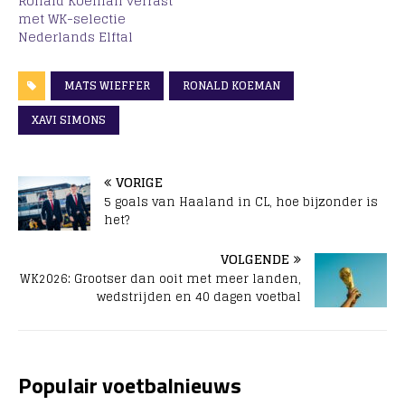
Ronald Koeman verrast
met WK-selectie
Nederlands Elftal
MATS WIEFFER
RONALD KOEMAN
XAVI SIMONS
VORIGE
5 goals van Haaland in CL, hoe bijzonder is
het?
VOLGENDE
WK2026: Grootser dan ooit met meer landen,
wedstrijden en 40 dagen voetbal
Populair voetbalnieuws