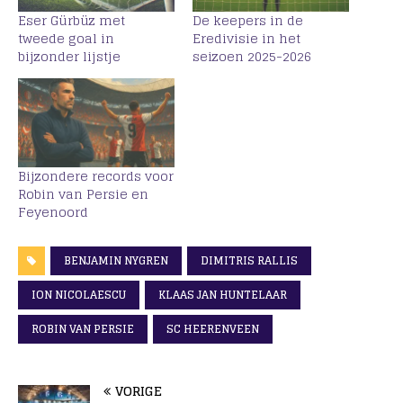
Eser Gürbüz met
De keepers in de
tweede goal in
Eredivisie in het
bijzonder lijstje
seizoen 2025-2026
Bijzondere records voor
Robin van Persie en
Feyenoord
BENJAMIN NYGREN
DIMITRIS RALLIS
ION NICOLAESCU
KLAAS JAN HUNTELAAR
ROBIN VAN PERSIE
SC HEERENVEEN
VORIGE