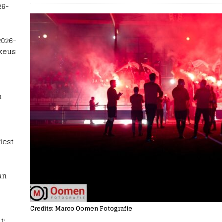
26-
2026-
 keus
n
iest
an
Credits: Marco Oomen Fotografie
t: