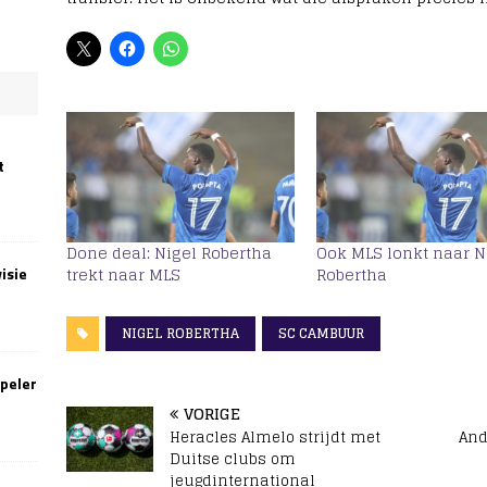
t
Done deal: Nigel Robertha
Ook MLS lonkt naar N
trekt naar MLS
Robertha
isie
NIGEL ROBERTHA
SC CAMBUUR
speler
VORIGE
Heracles Almelo strijdt met
And
Duitse clubs om
jeugdinternational