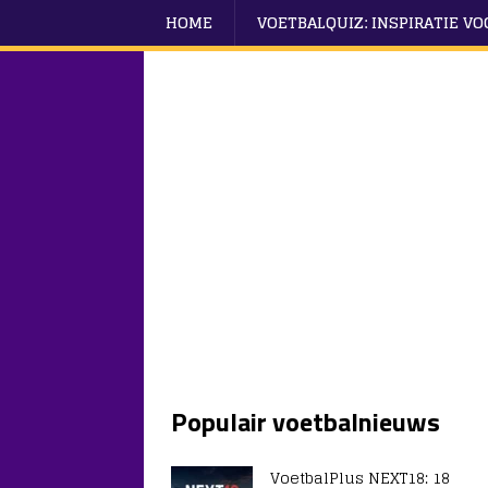
HOME
VOETBALQUIZ: INSPIRATIE V
Populair voetbalnieuws
VoetbalPlus NEXT18: 18