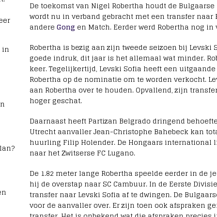
De toekomst van Nigel Robertha houdt de Bulgaarse m
wordt nu in verband gebracht met een transfer naar 
eer
andere
Gong
en Match. Eerder werd Robertha nog in
Robertha is bezig aan zijn tweede seizoen bij Levski 
 in
goede indruk, dit jaar is het allemaal wat minder. R
keer. Tegelijkertijd, Levski Sofia heeft een uitgaand
Robertha op de nominatie om te worden verkocht. Lev
aan Robertha over te houden. Opvallend, zijn trans
hoger geschat.
rn
Daarnaast heeft Partizan Belgrado dringend behoeft
Utrecht aanvaller Jean-Christophe Bahebeck kan totaa
huurling Filip Holender. De Hongaars international 
lan?
naar het Zwitserse FC Lugano.
De 1.82 meter lange Robertha speelde eerder in de 
hij de overstap naar SC Cambuur. In de Eerste Divis
en
transfer naar Levski Sofia af te dwingen. De Bulgaar
voor de aanvaller over. Er zijn toen ook afspraken 
transfer. Het is onbekend wat die afspraken precies