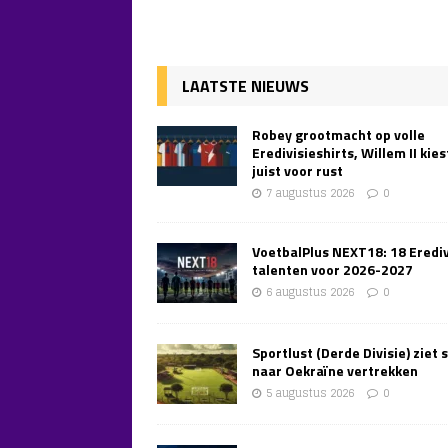
LAATSTE NIEUWS
Robey grootmacht op volle
Eredivisieshirts, Willem II kies
juist voor rust
7 augustus 2026
0
VoetbalPlus NEXT18: 18 Erediv
talenten voor 2026-2027
6 augustus 2026
0
Sportlust (Derde Divisie) ziet 
naar Oekraïne vertrekken
5 augustus 2026
0