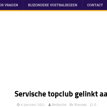
OOR VRAGEN
BIJZONDERE VOETBALREIZEN
CONTACT
Servische topclub gelinkt a
4 januari 2021
Redactie
Nieuws
0