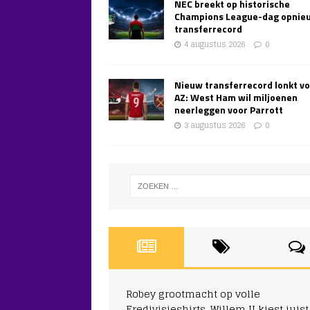
NEC breekt op historische
Champions League-dag opnie
transferrecord
4 augustus 2026
0
Nieuw transferrecord lonkt v
AZ: West Ham wil miljoenen
neerleggen voor Parrott
3 augustus 2026
0
Robey grootmacht op volle
Eredivisieshirts, Willem II kiest juist