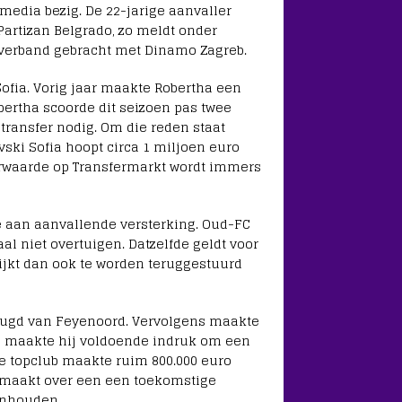
edia bezig. De 22-jarige aanvaller
Partizan Belgrado, zo meldt onder
 verband gebracht met Dinamo Zagreb.
Sofia. Vorig jaar maakte Robertha een
obertha scoorde dit seizoen pas twee
e transfer nodig. Om die reden staat
ski Sofia hoopt circa 1 miljoen euro
ferwaarde op Transfermarkt wordt immers
e aan aanvallende versterking. Oud-FC
l niet overtuigen. Datzelfde geldt voor
lijkt dan ook te worden teruggestuurd
jeugd van Feyenoord. Vervolgens maakte
ie maakte hij voldoende indruk om een
se topclub maakte ruim 800.000 euro
gemaakt over een een toekomstige
 inhouden.