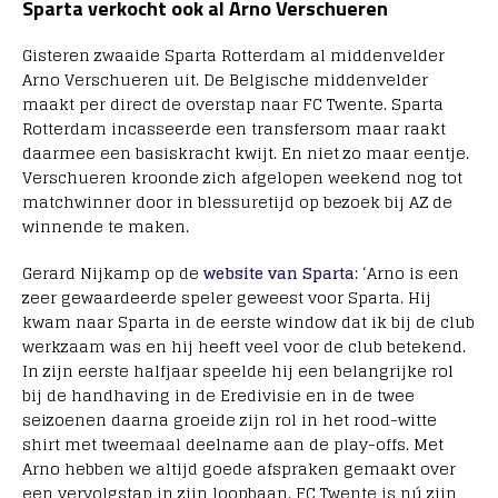
Sparta verkocht ook al Arno Verschueren
Gisteren zwaaide Sparta Rotterdam al middenvelder
Arno Verschueren uit. De Belgische middenvelder
maakt per direct de overstap naar FC Twente. Sparta
Rotterdam incasseerde een transfersom maar raakt
daarmee een basiskracht kwijt. En niet zo maar eentje.
Verschueren kroonde zich afgelopen weekend nog tot
matchwinner door in blessuretijd op bezoek bij AZ de
winnende te maken.
Gerard Nijkamp op de
website van Sparta
: ‘Arno is een
zeer gewaardeerde speler geweest voor Sparta. Hij
kwam naar Sparta in de eerste window dat ik bij de club
werkzaam was en hij heeft veel voor de club betekend.
In zijn eerste halfjaar speelde hij een belangrijke rol
bij de handhaving in de Eredivisie en in de twee
seizoenen daarna groeide zijn rol in het rood-witte
shirt met tweemaal deelname aan de play-offs. Met
Arno hebben we altijd goede afspraken gemaakt over
een vervolgstap in zijn loopbaan. FC Twente is nú zijn