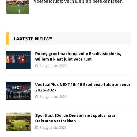
voetbalclubs: verhalen en betekenissen
LAATSTE NIEUWS
Robey grootmacht op volle Eredivisieshirts,
Willem II kiest juist voor rust
7 augustus 2026
VoetbalPlus NEXT18: 18 Eredivisie talenten voor
2026-2027
6 augustus 2026
Sportlust (Derde Divisie) ziet speler naar
Oekraïne vertrekken
5 augustus 2026