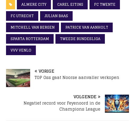
ALMERE CITY
CAREL EITING
FC TWENTE
FC UTRECHT
JULIAN BAAS
MITCHELL VAN BERGEN
PATRICK VAN AANHOLT
SPARTA ROTTERDAM
TWEEDE BUNDESLIGA
VVV VENLO
VORIGE
TOP Oss gaat Noorse aanvaller verkopen
VOLGENDE
Negatief record voor Feyenoord in de
Champions League