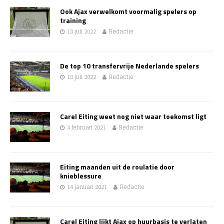
Ook Ajax verwelkomt voormalig spelers op
training
18 juli 2022
Redactie
De top 10 transfervrije Nederlande spelers
18 juli 2022
Redactie
Carel Eiting weet nog niet waar toekomst ligt
4 februari 2021
Redactie
Eiting maanden uit de roulatie door
knieblessure
14 januari 2021
Redactie
Carel Eiting lijkt Ajax op huurbasis te verlaten