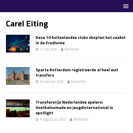
Carel Eiting
Deze 10 buitenlandse clubs shopten het vaakst
in de Eredivisie
17 juli 2025
Redactie
Sparta Rotterdam registreerde al heel wat
transfers
30 januari 2025
Redactie
Transfervrije Nederlandse spelers:
Voetbalnomade en jeugdinternational in
spotlight
4 augustus 2022
Redactie