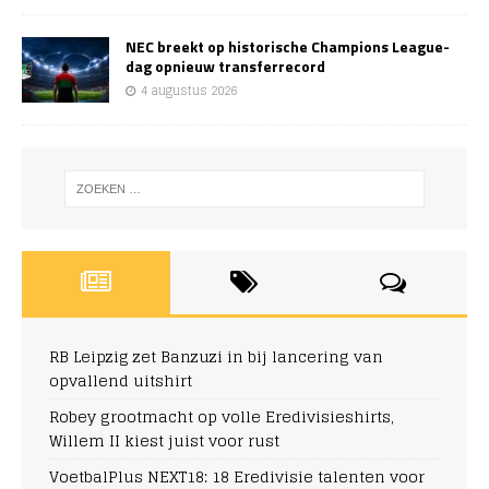
NEC breekt op historische Champions League-
dag opnieuw transferrecord
4 augustus 2026
RB Leipzig zet Banzuzi in bij lancering van
opvallend uitshirt
Robey grootmacht op volle Eredivisieshirts,
Willem II kiest juist voor rust
VoetbalPlus NEXT18: 18 Eredivisie talenten voor