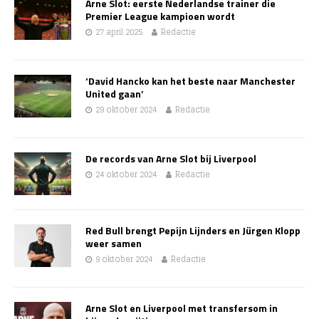
Arne Slot: eerste Nederlandse trainer die
Premier League kampioen wordt
27 april 2025
Redactie
‘David Hancko kan het beste naar Manchester
United gaan’
29 oktober 2024
Redactie
De records van Arne Slot bij Liverpool
24 oktober 2024
Redactie
Red Bull brengt Pepijn Lijnders en Jürgen Klopp
weer samen
9 oktober 2024
Redactie
Arne Slot en Liverpool met transfersom in