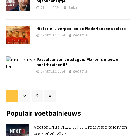
bijzonder rijtje
21 mei 2024
Redactie
Historie: Liverpool en de Nederlandse spelers
29 januari 2024
Redactie
Pascal Jansen ontslagen, Martens nieuwe
hoofdtrainer AZ
17 januari 2024
Redactie
1
2
3
»
Populair voetbalnieuws
VoetbalPlus NEXT18: 18 Eredivisie talenten
voor 2026-2027