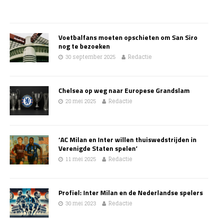
Voetbalfans moeten opschieten om San Siro
nog te bezoeken
30 september 2025
Redactie
Chelsea op weg naar Europese Grandslam
28 mei 2025
Redactie
‘AC Milan en Inter willen thuiswedstrijden in
Verenigde Staten spelen’
11 mei 2025
Redactie
Profiel: Inter Milan en de Nederlandse spelers
30 mei 2023
Redactie