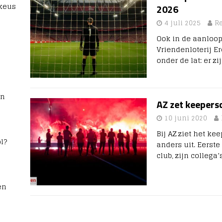
 keus
2026
4 juli 2025
R
Ook in de aanloop
Vriendenloterij E
onder de lat: er z
rn
AZ zet keepers
10 juni 2020
Bij AZ ziet het k
l?
anders uit. Eerste
club, zijn colleg
en