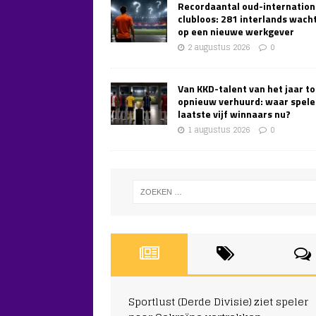
Recordaantal oud-internation
clubloos: 281 interlands wach
op een nieuwe werkgever
2 augustus 2026
0
Van KKD-talent van het jaar to
opnieuw verhuurd: waar spele
laatste vijf winnaars nu?
1 augustus 2026
0
Sportlust (Derde Divisie) ziet speler