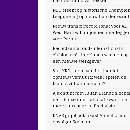
naar Oekraïne vertrekken
NEC breekt op historische Champio
League-dag opnieuw transferrecord
Nieuw transferrecord lonkt voor AZ:
West Ham wil miljoenen neerlegge
voor Parrott
Recordaantal oud-internationals
clubloos: 281 interlands wachten op
een nieuwe werkgever
Van KKD-talent van het jaar tot
opnieuw verhuurd: waar spelen de
laatste vijf winnaars nu?
Ajax stunt met Julian Brandt: slecht
één Duitse international kwam met
meer caps naar de Eredivisie
KNVB grijpt ook naast Arne Slot als
opvolger Koeman