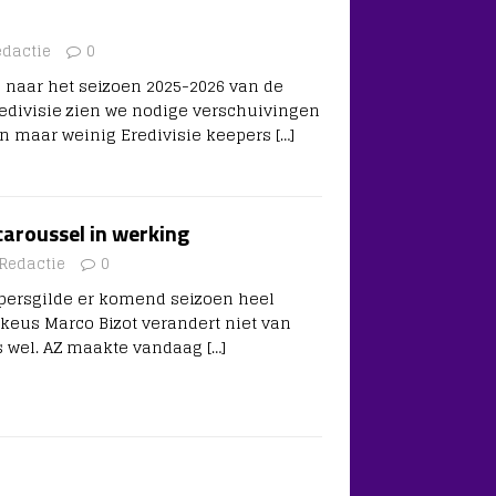
edactie
0
 naar het seizoen 2025-2026 van de
redivisie zien we nodige verschuivingen
ijn maar weinig Eredivisie keepers
[…]
caroussel in werking
Redactie
0
eepersgilde er komend seizoen heel
 keus Marco Bizot verandert niet van
a’s wel. AZ maakte vandaag
[…]