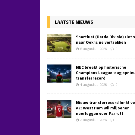
LAATSTE NIEUWS
Sportlust (Derde Divisie) ziet 
naar Oekraïne vertrekken
5 augustus 2026
0
NEC breekt op historische
Champions League-dag opnie
transferrecord
4 augustus 2026
0
Nieuw transferrecord lonkt v
AZ: West Ham wil miljoenen
neerleggen voor Parrott
3 augustus 2026
0