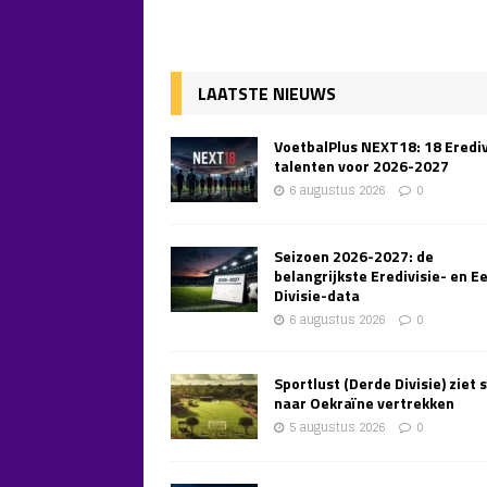
LAATSTE NIEUWS
VoetbalPlus NEXT18: 18 Erediv
talenten voor 2026-2027
6 augustus 2026
0
Seizoen 2026-2027: de
belangrijkste Eredivisie- en E
Divisie-data
6 augustus 2026
0
Sportlust (Derde Divisie) ziet 
naar Oekraïne vertrekken
5 augustus 2026
0