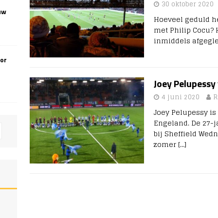
30 oktober 2020
uw
Hoeveel geduld he
met Philip Cocu? 
inmiddels afgegle
oor
Joey Pelupessy 
4 juni 2020
R
Joey Pelupessy is
Engeland. De 27-j
bij Sheffield Wed
zomer
[…]