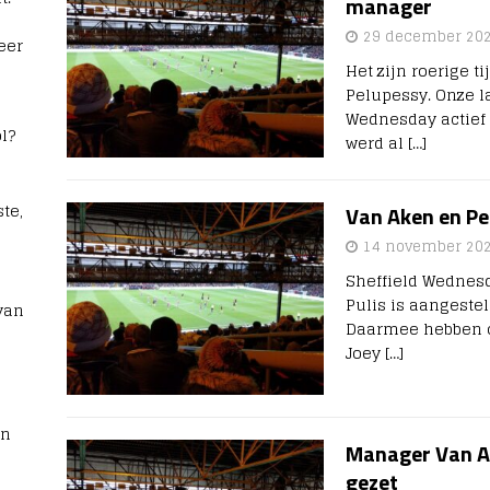
manager
29 december 20
eer
Het zijn roerige t
Pelupessy. Onze l
Wednesday actief
l?
werd al
[…]
te,
Van Aken en P
14 november 20
Sheffield Wednes
Pulis is aangeste
van
Daarmee hebben o
Joey
[…]
rn
Manager Van Ak
gezet