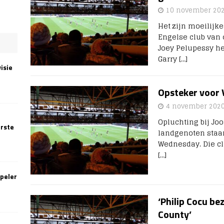
10 november 20
Het zijn moeilijk
Engelse club van
Joey Pelupessy h
Garry
[…]
isie
Opsteker voor 
4 november 202
Opluchting bij Jo
erste
landgenoten staan
Wednesday. Die cl
[…]
speler
‘Philip Cocu be
County’