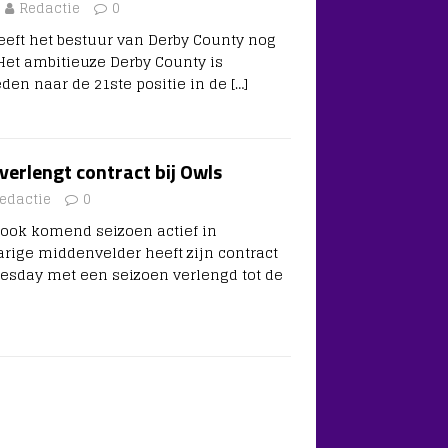
Redactie
0
eft het bestuur van Derby County nog
Het ambitieuze Derby County is
den naar de 21ste positie in de
[…]
verlengt contract bij Owls
edactie
0
 ook komend seizoen actief in
arige middenvelder heeft zijn contract
nesday met een seizoen verlengd tot de