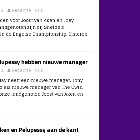
20
Redactie
0
ijden voor Joost van Aken en Joey
andgenoten zijn bij Sheffield
 in de Engelse Championship. Gisteren
elupessy hebben nieuwe manager
20
Redactie
0
day heeft een nieuwe manager. Tony
ld als nieuwe manager van The Owls.
nze landgenoten Joost van Aken en
en en Pelupessy aan de kant