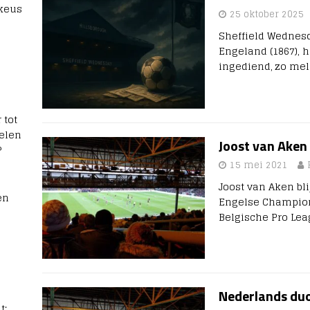
 keus
25 oktober 2025
Sheffield Wednesd
Engeland (1867), h
ingediend, zo mel
 tot
elen
Joost van Aken
?
15 mei 2021
Joost van Aken bli
en
Engelse Champion
Belgische Pro Lea
Nederlands duo
t: