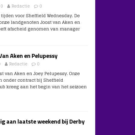
20
Redactie
0
e tijden voor Sheffield Wednesday. De
 onze landgenoten Joost van Aken en
eeft afscheid genomen van manager
Van Aken en Pelupessy
0
Redactie
0
ost van Aken en Joey Pelupessy. Onze
 onder contract bij Sheffield
ub kreeg aan het begin van het seizoen
zig aan laatste weekend bij Derby