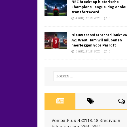
NEC breekt op historische
Champions League-dag opnie
transferrecord
4 augustus 2026
0
Nieuw transferrecord lonkt v
AZ: West Ham wil miljoenen
neerleggen voor Parrott
3 augustus 2026
0
VoetbalPlus NEXT18: 18 Eredivisie
talenten voor 2026-2027