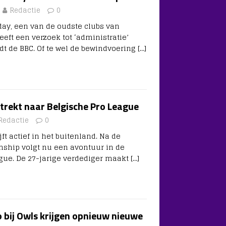
Redactie
0
ay, een van de oudste clubs van
eeft een verzoek tot ‘administratie’
dt de BBC. Of te wel de bewindvoering
[…]
 trekt naar Belgische Pro League
Redactie
0
jft actief in het buitenland. Na de
ship volgt nu een avontuur in de
gue. De 27-jarige verdediger maakt
[…]
 bij Owls krijgen opnieuw nieuwe